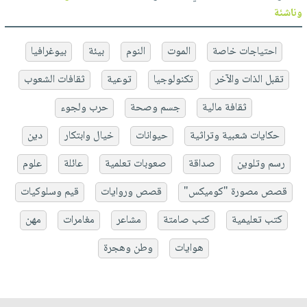
وناشئة
احتياجات خاصة
الموت
النوم
بيئة
بيوغرافيا
تقبل الذات والآخر
تكنولوجيا
توعية
ثقافات الشعوب
ثقافة مالية
جسم وصحة
حرب ولجوء
حكايات شعبية وتراثية
حيوانات
خيال وابتكار
دين
رسم وتلوين
صداقة
صعوبات تعلمية
عائلة
علوم
قصص مصورة "كوميكس"
قصص وروايات
قيم وسلوكيات
كتب تعليمية
كتب صامتة
مشاعر
مغامرات
مهن
هوايات
وطن وهجرة