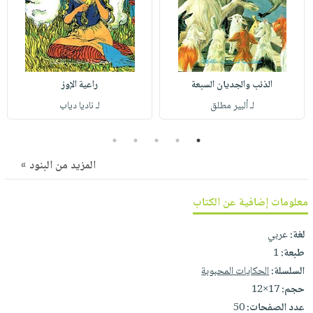
صابون
فيديوهات
عربة
أطفال
أسئلة
التسوق
مناسبات
يتكرر
طرحها
نشرة
الذئب والجديان السبعة
راعية الإوز
الإصدارات
خدمات
لـ ألبير مطلق
لـ ناديا دياب
نيل
وفرات
5
4
3
2
1
انشر
المزيد من البنود »
كتابك
تواصل
معلومات إضافية عن الكتاب
معنا
لغة:
عربي
طبعة:
1
السلسلة:
الحكايات المحبوبة
حجم:
17×12
عدد الصفحات:
50