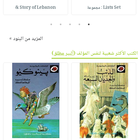
Lists Set : مجموعة
Story of Lebanon &
5
4
3
2
1
المزيد من البنود »
الكتب الأكثر شعبية لنفس المؤلف (
ألبير مطلق
)