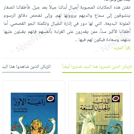
العناية
الأكثر
شحن
تفتن هذه الحكايات المحبوبة أجيال أبنائنا جيلاً بعد جيل. فأطفالنا الصغار
أدوات
بالأسنان
مبيعاً
مجاني
يتشوقون إلى سماع والديهم يروونها لهم، وإلى تفحص دقائق الرسوم
المائدة
الحمية
العودة
الملونة البديعة، التي لها دور في إثارة الخيال وتكملة الجو القصصي. أما
بنود
الأوعية
والتغذية
للمدارس
أطفالنا الأكبر سناً، ممن يقدرون على القراءة بأنفسهم فإنهم يقبلون عليها
مختارة
والتخزين
اشتراكات
اكسسوارات
بتلهف وسعادة فيكون لهم فيها
...
أدوات
كتب
كل
إقرأ المزيد
بحث
المطبخ
الاشتراكات
اكسسوارات
متقدم
منزلية
صندوق
الزبائن الذين اشتروا هذا البند اشتروا أيضاً
الزبائن الذين شاهدوا هذا البند
القراءة
اكسسوارات
iKitab
ملابس
نيل
بلا
مطرزات
وفرات
حدود
حقائب
عن
حسابك
حلي
الشركة
عناية
لائحة
سياسة
بالذات
الأمنيات
الشركة