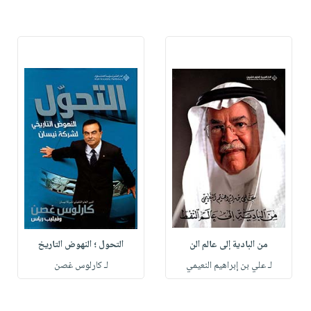
من البادية إلى عالم الن
التحول ؛ النهوض التاريخ
لـ علي بن إبراهيم النعيمي
لـ كارلوس غصن