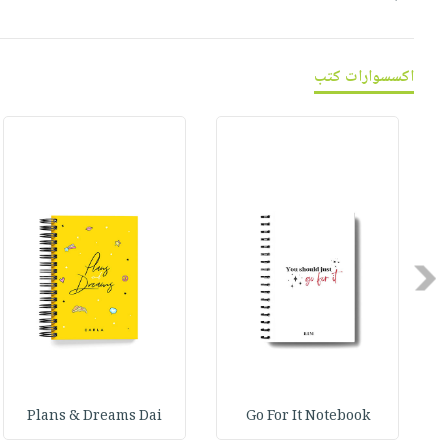
صابون
فيديوهات
عربة
أطفال
أسئلة
التسوق
مناسبات
يتكرر
اكسسوارات كتب
طرحها
نشرة
الإصدارات
خدمات
نيل
وفرات
انشر
كتابك
تواصل
Previous
معنا
Plans & Dreams Dai
Go For It Notebook