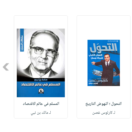
Next
التحول ؛ النهوض التاريخ
المسلم في عالم الاقتصاد
لـ كارلوس غصن
لـ مالك بن نبي
ل