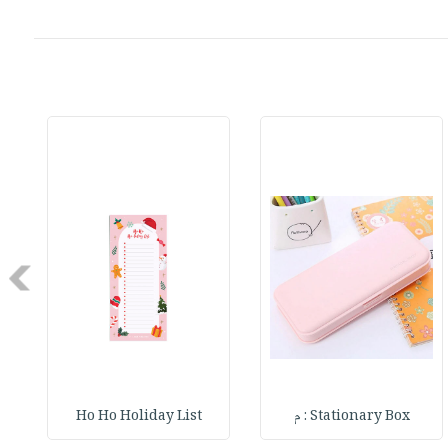
Next
Stationary Box : م
Ho Ho Holiday List