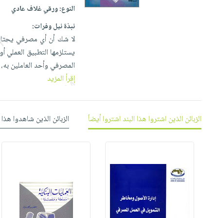
إختياراتنا
تعليمية
أسئلة
النوع:
ورقي غلاف عادي
إختياراتنا
المواضيع
iKitab
يتكرر
كتب
نبذة نيل وفرات:
بلا
الأكثر
طرحها
أكاديمية
الصحة
لا شك أن أي مصرفي يحتاج 
حدود
مبيعاً
تحميل
والعناية
يستلزمها التطبيق العملي أو
صندوق
أسئلة
إختياراتنا
masmu3
الشخصية
المصرفي وأحد العاملين به،
القراءة
يتكرر
وسائل
على
جديد
إقرأ المزيد
English
طرحها
تعليمية
Android
books
الكل
تحميل
صندوق
تحميل
iKitab
أجهزة
القراءة
المطبخ
masmu3
الزبائن الذين اشتروا هذا البند اشتروا أيضاً
الزبائن الذين شاهدوا هذا 
على
العناية
والسفرة
على
جوائز
Android
جديد
الشخصية
Apple
تحميل
العناية
الكل
iKitab
وتصفيف
أواني
متجر
على
الشعر
الطهي
الهدايا
Apple
العناية
أدوات
بالجسم
أقسام
الخبز