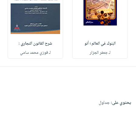
البنوك في العالم ؛ أنو
شرح القانون التجاري :
لـ جعفر الجزار
لـ فوزي محمد سامي
يحتوي على:
جداول