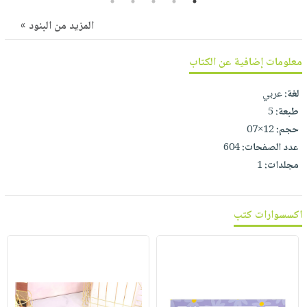
5
4
3
2
1
صابون
فيديوهات
عربة
المزيد من البنود »
أطفال
أسئلة
التسوق
مناسبات
يتكرر
معلومات إضافية عن الكتاب
طرحها
نشرة
الإصدارات
خدمات
لغة:
عربي
نيل
طبعة:
5
وفرات
حجم:
12×07
عدد الصفحات:
604
انشر
مجلدات:
1
كتابك
تواصل
معنا
اكسسوارات كتب