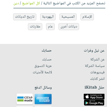
تصفح المزيد من الكتب في المواضيع التالية /
كل المواضيع
/
دين
الإسلام
المسيحية
اليهودية
تاريخ الديانات
ديانات أخرى
عام
مقارنات
عن نيل وفرات
حسابك
عن الشركة
حسابك
سياسة الشركة
عربة التسوق
فيديوهات
لائحة الأمنيات
انشر كتابك
حمّل iKitab
وسائل الدفع