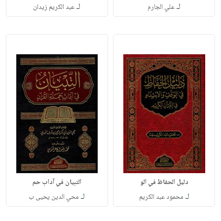
لـ
لـ
علي الجارم
عبد الكريم زيدان
دليل الحفاظ في الو
التبيان في آداب حم
لـ
لـ
محمود عبد الكريم
محي الدين يحيى ب