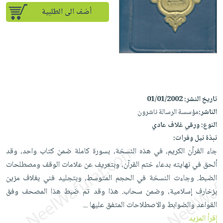
إختياراتنا
تعليمية
أسئلة
إختياراتنا
أضف الى الطلبية
المواضيع
iKitab
يتكرر
كتب
بلا
الأكثر
طرحها
أكاديمية
الصحة
حدود
مبيعاً
تحميل
والعناية
صندوق
أسئلة
وسائل
masmu3
الشخصية
القراءة
يتكرر
تعليمية
على
جديد
English
طرحها
صندوق
Android
books
الكل
تاريخ النشر:
01/01/2002
تحميل
القراءة
تحميل
الناشر:
مؤسسة الرسالة ناشرون
iKitab
أجهزة
جوائز
المطبخ
masmu3
النوع:
ورقي غلاف عادي
على
العناية
والسفرة
على
نبذة نيل وفرات:
Android
جديد
الشخصية
Apple
جاء القرآن الكريم، في هذه النسخة، بسورة كاملة ضمن كتاب واحد، وقد
تحميل
العناية
الكل
ألحق في نهايته بدعاء ختم القرآن، وبتعريف عن علامات الوقف ومصطلحات
iKitab
وتصفيف
الضبط. وجاءت النسخة في الحجم المتوسط، وبتجليد فني بغلاف مزين
أواني
متجر
على
الشعر
بزخارف إسلامية، وضمن سحاب. هذا وقد تم ضبط هذا المصحف وفق
الطهي
الهدايا
Apple
العناية
القواعد والضوابط والاصطلاحات المتفق عليها
...
أدوات
بالجسم
أقسام
إقرأ المزيد
الخبز