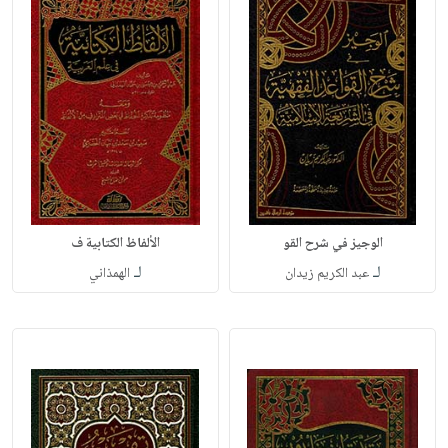
الوجيز في شرح القو
الألفاظ الكتابية ف
لـ
لـ
عبد الكريم زيدان
الهمذاني