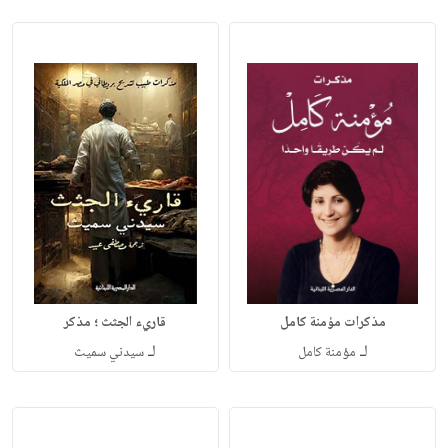
مذكرات مؤمنة كامل
قاريء الجثث ؛ مذكر
لـ
لـ
مؤمنة كامل
سيدني سميث