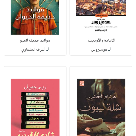
الإلياذة والأوديسة
مواليد حديقة الحيو
لـ
لـ
هوميروس
أشرف العشماوي