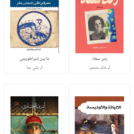
زمن سعاد
ما بين إمبراطوريتي
لـ
لـ
خالد منتصر
نللي حنا