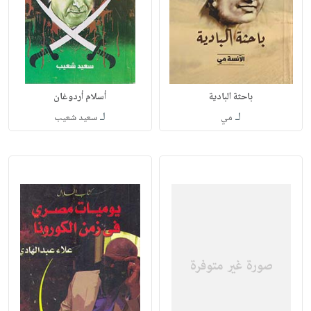
باحثة البادية
أسلام أردوغان
لـ
لـ
مي
سعيد شعيب