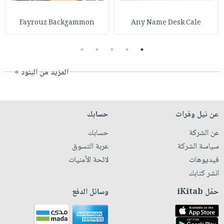
Fayrouz Backgammon
Any Name Desk Cale
5
4
3
2
1
المزيد من البنود »
عن نيل وفرات
حسابك
عن الشركة
حسابك
سياسة الشركة
عربة التسوق
فيديوهات
لائحة الأمنيات
انشر كتابك
حمّل iKitab
وسائل الدفع