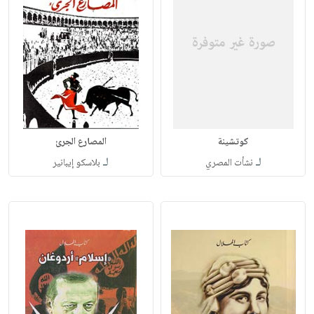
كوتشينة
المصارع الجرئ
لـ
لـ
نشأت المصري
بلاسكو إيبانير