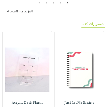
صابون
5
4
3
2
1
فيديوهات
عربة
أطفال
أسئلة
المزيد من البنود »
التسوق
مناسبات
يتكرر
اكسسوارات كتب
طرحها
نشرة
الإصدارات
خدمات
نيل
وفرات
انشر
كتابك
تواصل
معنا
Acrylic Desk Plann
Just Let Me Brains