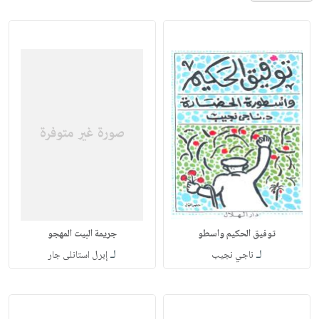
توفيق الحكيم واسطو
جريمة البيت المهجو
لـ
لـ
ناجي نجيب
إبرل استانلى جار