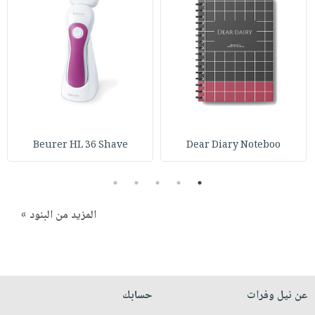
صابون
فيديوهات
عربة
أطفال
أسئلة
التسوق
مناسبات
يتكرر
طرحها
نشرة
الإصدارات
خدمات
نيل
وفرات
Beurer HL 36 Shave
Dear Diary Noteboo
انشر
كتابك
5
4
3
2
1
تواصل
معنا
المزيد من البنود »
عن نيل وفرات
حسابك