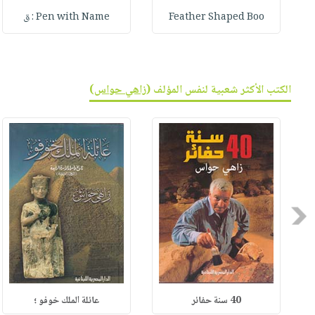
Feather Shaped Boo
Pen with Name : ق
الكتب الأكثر شعبية لنفس المؤلف (
زاهي حواس
)
Previous
40 سنة حفائر
عائلة الملك خوفو ؛