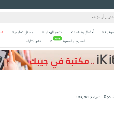
وتية
أطفال وناشئة
متجر الهدايا
وسائل تعليمية
شح
جديد
المطبخ والسفرة
انشر كتابك
قات:
0
المرتبة:
183,761