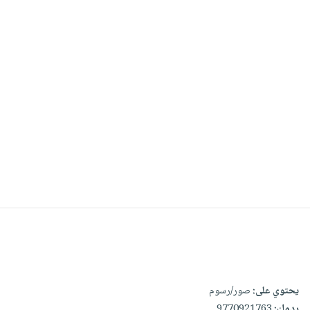
يحتوي على:
صور/رسوم
ردمك:
9770921763