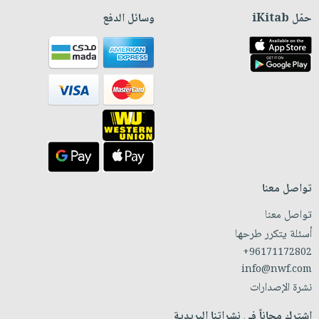
حمّل iKitab
وسائل الدفع
تواصل معنا
تواصل معنا
أسئلة يتكرر طرحها
+96171172802
info@nwf.com
نشرة الإصدارات
اشترك مجاناً في نشراتنا البريدية