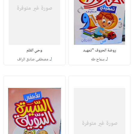
روضة الحروف "تمهيد
وحي القلم
لـ
لـ
سماح طه
مصطفى صادق الراف