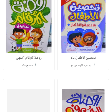
تحصين الأطفال بالأ
روضة الأرقام "تمهي
لـ
لـ
أبو عبد الرحمن ع
سماح طه