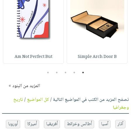
Am Not Perfect But
Simple Arch Door B
5
4
3
2
1
المزيد من البنود »
تصفح المزيد من الكتب في المواضيع التالية /
كل المواضيع
/
تاريخ
وجغرافيا
آثار
آسيا
أطالس وخرائط
أفريقيا
أميركا
أوروبا