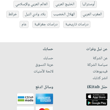
أوستراليا
الخليج العربي
العالم العربي والإسلامي
المغرب العربي
الهلال الخصيب
بلاد وادي النيل
خرائط
دراسات تاريخية
دراسات جغرافية
عام
عن نيل وفرات
حسابك
عن الشركة
حسابك
سياسة الشركة
عربة التسوق
فيديوهات
لائحة الأمنيات
انشر كتابك
حمّل iKitab
وسائل الدفع