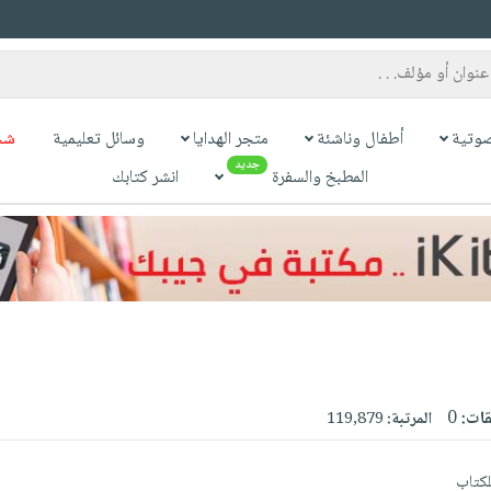
وتية
أطفال وناشئة
متجر الهدايا
وسائل تعليمية
شح
جديد
المطبخ والسفرة
انشر كتابك
قات:
0
المرتبة:
119,879
للكتاب