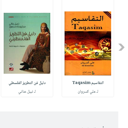
Previous
التقاسيم Taqasim
دليل فن التطريز الفلسطي
ي
لـ علي كسروان
لـ نبيل عناني