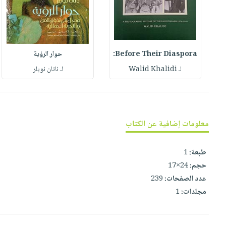
العناية
الأكثر
شحن
أدوات
بالأسنان
مبيعاً
مجاني
المائدة
الحمية
العودة
بنود
الأوعية
والتغذية
للمدارس
مختارة
Before Their Diaspora:
حوار الرؤية
والتخزين
اشتراكات
اكسسوارات
لـ Walid Khalidi
لـ ناتان نوبلر
أدوات
كتب
كل
بحث
المطبخ
الاشتراكات
اكسسوارات
متقدم
منزلية
صندوق
القراءة
اكسسوارات
معلومات إضافية عن الكتاب
iKitab
ملابس
نيل
بلا
طبعة:
1
مطرزات
وفرات
حدود
حجم:
24×17
حقائب
عن
عدد الصفحات:
239
حسابك
حلي
الشركة
مجلدات:
1
عناية
لائحة
سياسة
بالذات
الأمنيات
الشركة