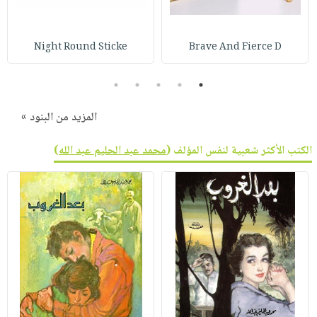
Night Round Sticke
Brave And Fierce D
5
4
3
2
1
المزيد من البنود »
الكتب الأكثر شعبية لنفس المؤلف (
محمد عبد الحليم عبد الله
)