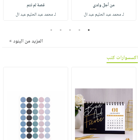
صابون
فيديوهات
من أجل ولدي
قصة لم تتم
عربة
أطفال
أسئلة
لـ محمد عبد الحليم عبد ال
لـ محمد عبد الحليم عبد ال
التسوق
مناسبات
يتكرر
5
4
3
2
1
طرحها
نشرة
الإصدارات
المزيد من البنود »
خدمات
نيل
اكسسوارات كتب
وفرات
انشر
كتابك
تواصل
معنا