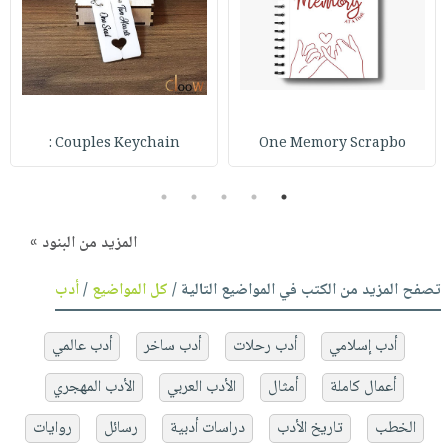
Couples Keychain :
One Memory Scrapbo
5
4
3
2
1
المزيد من البنود »
تصفح المزيد من الكتب في المواضيع التالية /
كل المواضيع
/
أدب
أدب إسلامي
أدب رحلات
أدب ساخر
أدب عالمي
أعمال كاملة
أمثال
الأدب العربي
الأدب المهجري
الخطب
تاريخ الأدب
دراسات أدبية
رسائل
روايات