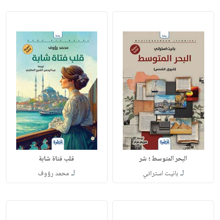
البحر المتوسط ؛ شر
قلب فتاة شابة
لـ
لـ
بانيت استراتي
محمد رؤوف