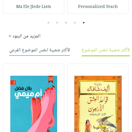
صابون
فيديوهات
Ma Ele Jlede Lists
Personalized Teach
عربة
أطفال
أسئلة
التسوق
مناسبات
يتكرر
5
4
3
2
1
طرحها
نشرة
المزيد من البنود »
الإصدارات
خدمات
نيل
الأكثر شعبية لنفس الموضوع
الأكثر شعبية لنفس الموضوع الفرعي
وفرات
انشر
كتابك
تواصل
معنا