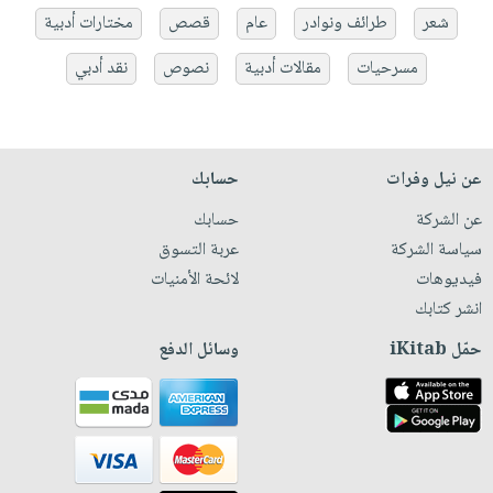
شعر
طرائف ونوادر
عام
قصص
مختارات أدبية
مسرحيات
مقالات أدبية
نصوص
نقد أدبي
عن نيل وفرات
حسابك
عن الشركة
حسابك
سياسة الشركة
عربة التسوق
فيديوهات
لائحة الأمنيات
انشر كتابك
حمّل iKitab
وسائل الدفع