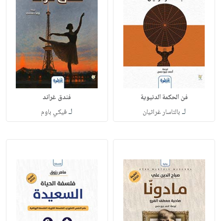
فن الحكمة الدنيوية
فندق غراند
لـ
لـ
بالتاسار غراثيان
فيكي باوم