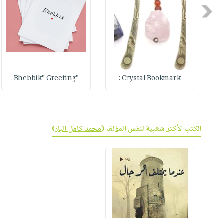
صابون
فيديوهات
Previous
عربة
أطفال
أسئلة
التسوق
مناسبات
يتكرر
طرحها
نشرة
الإصدارات
خدمات
نيل
"Bhebbik" Greeting
Crystal Bookmark :
وفرات
انشر
كتابك
الكتب الأكثر شعبية لنفس المؤلف (
محمد كامل الباز
)
تواصل
معنا