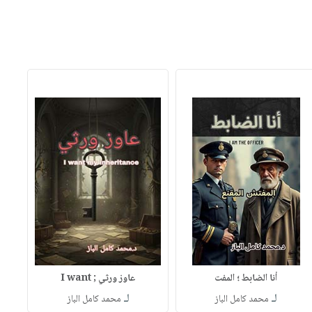
أنا الضابط ؛ المفت
عاوز ورثي ; I want
لـ
لـ
محمد كامل الباز
محمد كامل الباز