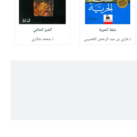
شقة الحرية
الخبز الحافي
لـ غازي بن عبد الرحمن القصيبي
لـ محمد شكري
ل