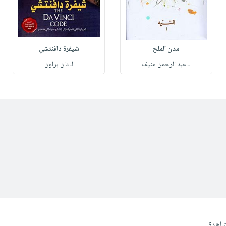
مدن الملح
شيفرة دافنتشي
لـ عبد الرحمن منيف
لـ دان براون
شاهدة