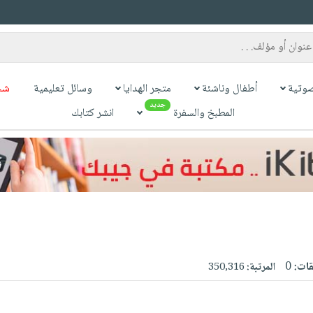
وتية
أطفال وناشئة
متجر الهدايا
وسائل تعليمية
شح
جديد
المطبخ والسفرة
انشر كتابك
قات:
0
المرتبة:
350,316