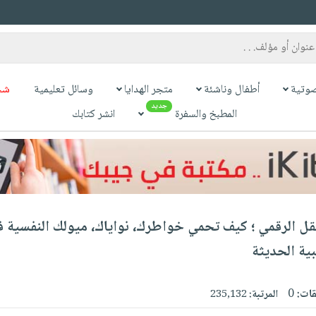
وتية
أطفال وناشئة
متجر الهدايا
وسائل تعليمية
شح
جديد
المطبخ والسفرة
انشر كتابك
لعقل الرقمي ؛ كيف تحمي خواطرك، نواياك، ميولك النفسية 
ية الحديثة
قات:
0
المرتبة:
235,132