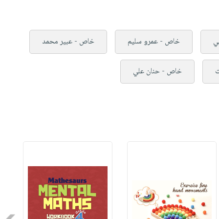
ي
خاص - عمرو سليم
خاص - عبير محمد
ت
خاص - حنان علي