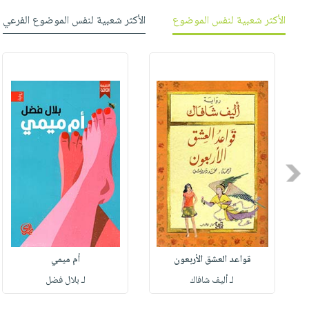
صابون
فيديوهات
عربة
الأكثر شعبية لنفس الموضوع
الأكثر شعبية لنفس الموضوع الفرعي
أطفال
أسئلة
التسوق
مناسبات
يتكرر
طرحها
نشرة
الإصدارات
خدمات
نيل
وفرات
انشر
كتابك
Previous
تواصل
معنا
قواعد العشق الأربعون
أم ميمي
لـ أليف شافاك
لـ بلال فضل