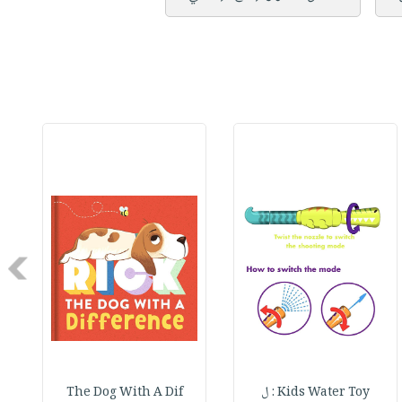
Next
Kids Water Toy : ل
The Dog With A Dif