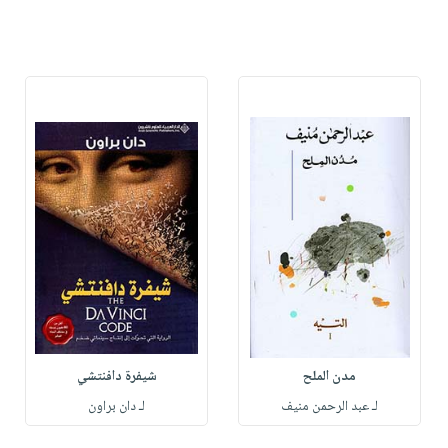
مدن الملح
شيفرة دافنتشي
لـ عبد الرحمن منيف
لـ دان براون