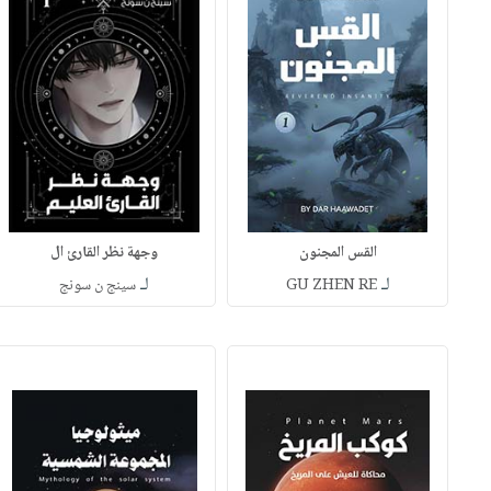
القس المجنون
وجهة نظر القارئ ال
لـ
لـ
GU ZHEN RE
سينج ن سونج