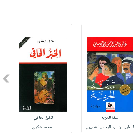
Next
شقة الحرية
الخبز الحافي
لـ غازي بن عبد الرحمن القصيبي
لـ محمد شكري
ل