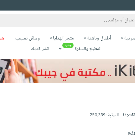
وتية
أطفال وناشئة
متجر الهدايا
وسائل تعليمية
شح
جديد
المطبخ والسفرة
انشر كتابك
قات:
0
المرتبة:
250,339
وزيع