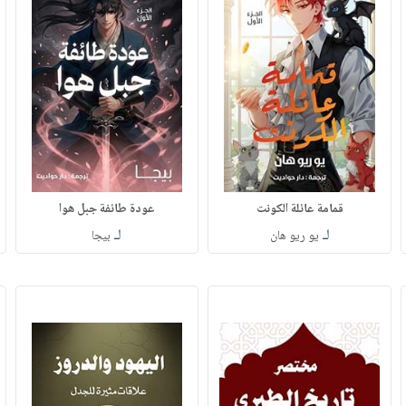
قمامة عائلة الكونت
عودة طائفة جبل هوا
لـ
لـ
يو ريو هان
بيجا