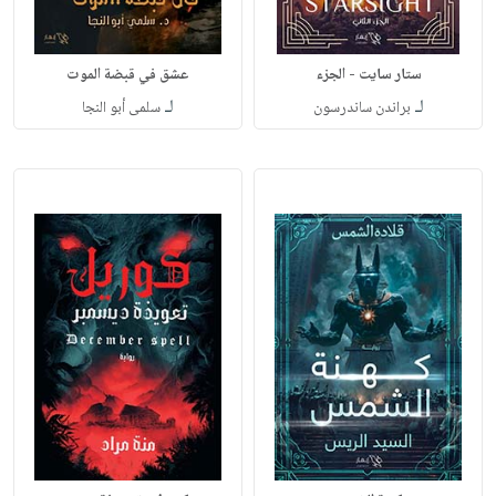
ستار سايت - الجزء
عشق في قبضة الموت
لـ
لـ
براندن ساندرسون
سلمى أبو النجا