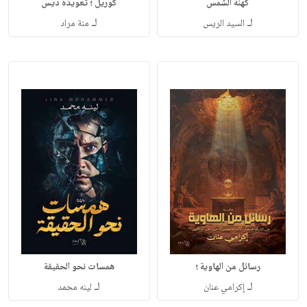
كهنة الشمس
كوريل ؛ تعويذة ديس
لـ
لـ
السيد الريس
منة مراد
رسائل من الهاوية ؛
همسات نحو الحقيقة
لـ
لـ
إكرامي عنان
لينه محمد