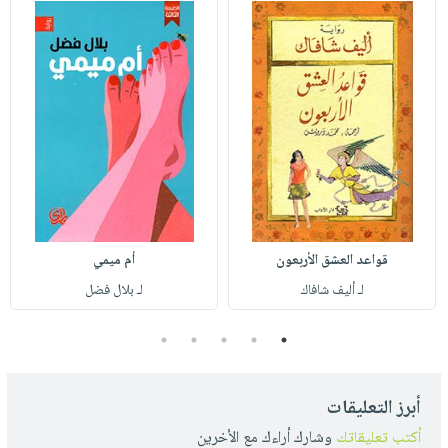
قواعد العشق الأربعون
أم ميمي
لـ أليف شافاك
لـ بلال فضل
5
4
3
2
1
أبرز التعليقات
أكتب تعليقاتك
وشارك أراءك مع الأخرين