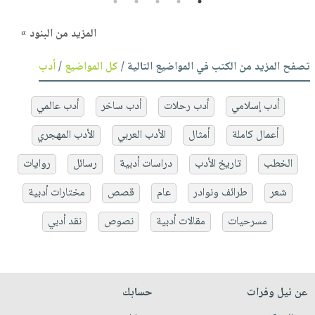
5
4
3
2
1
المزيد من البنود »
تصفح المزيد من الكتب في المواضيع التالية /
كل المواضيع
/
أدب
أدب إسلامي
أدب رحلات
أدب ساخر
أدب عالمي
أعمال كاملة
أمثال
الأدب العربي
الأدب المهجري
الخطب
تاريخ الأدب
دراسات أدبية
رسائل
روايات
شعر
طرائف ونوادر
عام
قصص
مختارات أدبية
مسرحيات
مقالات أدبية
نصوص
نقد أدبي
عن نيل وفرات
حسابك