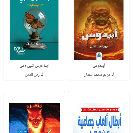
أبيدوس
ابنة فرس النبي ؛ س
لـ
لـ
مريم محمد شعبان
زين الدين