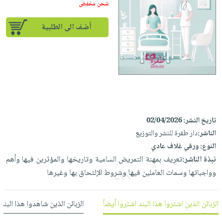
إختياراتنا
تعليمية
شحن مخفض
أسئلة
إختياراتنا
المواضيع
iKitab
يتكرر
كتب
أضف الى الطلبية
بلا
الأكثر
طرحها
أكاديمية
الصحة
حدود
مبيعاً
تحميل
والعناية
صندوق
أسئلة
إختياراتنا
masmu3
الشخصية
القراءة
يتكرر
وسائل
على
جديد
English
طرحها
تعليمية
Android
books
الكل
تحميل
صندوق
تحميل
iKitab
أجهزة
القراءة
المطبخ
masmu3
تاريخ النشر:
02/04/2026
على
العناية
والسفرة
على
جوائز
الناشر:
دار طفرة للنشر والتوزيع
Android
جديد
الشخصية
Apple
النوع:
ورقي غلاف عادي
تحميل
العناية
نبذة الناشر:
تعريف بمهنة التمريض السامية وتاريخها والمؤثرين فيها وأهم
الكل
iKitab
وتصفيف
وواجباتها وسمات العاملين فيها وشروط الإلتحاق بها وغيرها
أواني
متجر
على
الشعر
الطهي
الهدايا
Apple
العناية
الزبائن الذين اشتروا هذا البند اشتروا أيضاً
الزبائن الذين شاهدوا هذا البند
أدوات
بالجسم
أقسام
الخبز