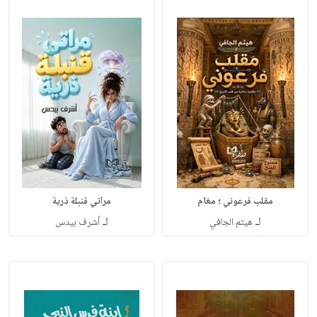
مقلب فرعوني ؛ مغام
مراتي قنبلة ذرية
لـ
لـ
هيثم الجافي
أشرف بيدس