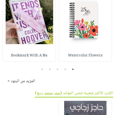
صابون
فيديوهات
عربة
أطفال
أسئلة
التسوق
مناسبات
يتكرر
طرحها
نشرة
الإصدارات
خدمات
نيل
وفرات
انشر
Bookmark With A Na
Watercolor Flowers
كتابك
5
4
3
2
1
تواصل
معنا
المزيد من البنود »
الكتب الأكثر شعبية لنفس المؤلف (
سمر محمد ربيع
)