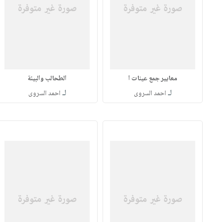
معايير جمع عينات ا
الطحالب والبيئة
لـ
لـ
احمد السروى
احمد السروى