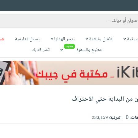
وتية
أطفال وناشئة
متجر الهدايا
وسائل تعليمية
شح
جديد
المطبخ والسفرة
انشر كتابك
ون من البدايه حتي الاحتراف
قات:
0
المرتبة:
233,159