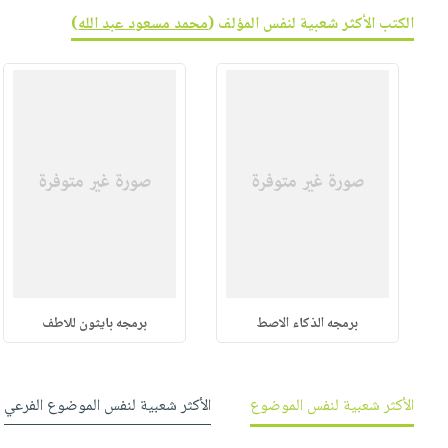
صابون
فيديوهات
الكتب الأكثر شعبية لنفس المؤلف (
محمد مسعود عبد الله
)
عربة
أطفال
أسئلة
التسوق
مناسبات
يتكرر
طرحها
نشرة
الإصدارات
خدمات
نيل
وفرات
انشر
كتابك
تواصل
معنا
برمجه الذكاء الاصط
برمجه بايثون للاطف
الأكثر شعبية لنفس الموضوع
الأكثر شعبية لنفس الموضوع الفرعي