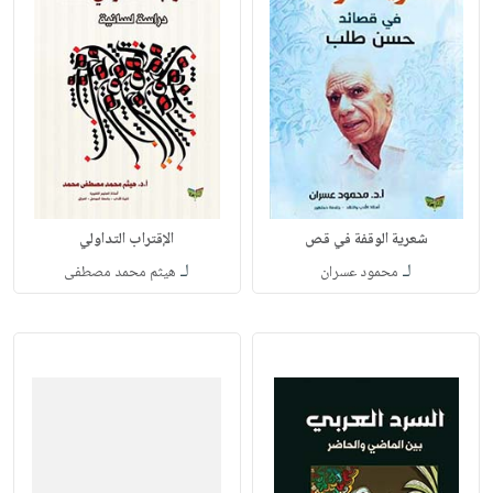
شعرية الوقفة في قص
الإقتراب التداولي
لـ
لـ
محمود عسران
هيثم محمد مصطفى