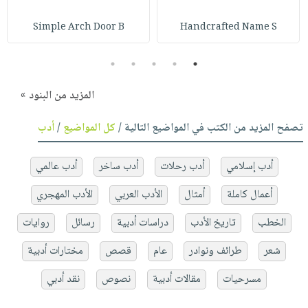
Simple Arch Door B
Handcrafted Name S
5
4
3
2
1
المزيد من البنود »
تصفح المزيد من الكتب في المواضيع التالية /
كل المواضيع
/
أدب
أدب إسلامي
أدب رحلات
أدب ساخر
أدب عالمي
أعمال كاملة
أمثال
الأدب العربي
الأدب المهجري
الخطب
تاريخ الأدب
دراسات أدبية
رسائل
روايات
شعر
طرائف ونوادر
عام
قصص
مختارات أدبية
مسرحيات
مقالات أدبية
نصوص
نقد أدبي