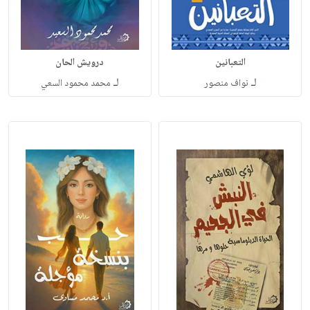
التعبانين
درويش الحان
لـ
لـ
نواف منصور
محمد محمود السعي