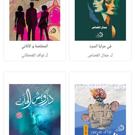
في مرايا السرد
المخلصة و الأناني
لـ
لـ
جمال القصاص
نواف القحطاني