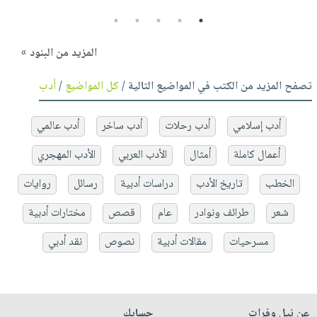
5
4
3
2
1
المزيد من البنود »
تصفح المزيد من الكتب في المواضيع التالية /
كل المواضيع
/
أدب
أدب إسلامي
أدب رحلات
أدب ساخر
أدب عالمي
أعمال كاملة
أمثال
الأدب العربي
الأدب المهجري
الخطب
تاريخ الأدب
دراسات أدبية
رسائل
روايات
شعر
طرائف ونوادر
عام
قصص
مختارات أدبية
مسرحيات
مقالات أدبية
نصوص
نقد أدبي
عن نيل وفرات
حسابك