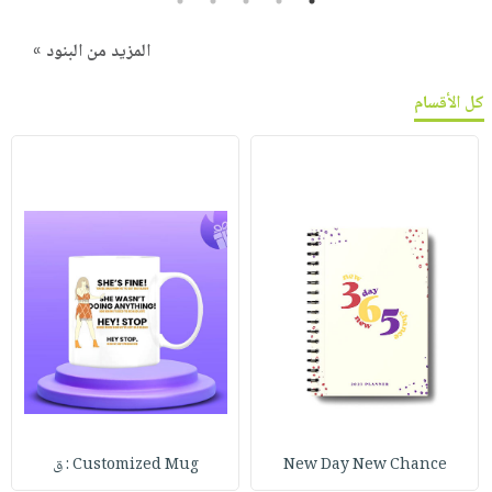
5
4
3
2
1
المزيد من البنود »
كل الأقسام
New Day New Chance
Customized Mug : ق