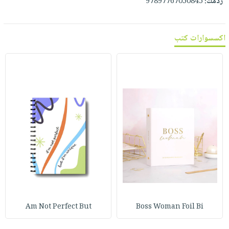
ردمك:
97897767050845
اكسسوارات كتب
Am Not Perfect But
Boss Woman Foil Bi