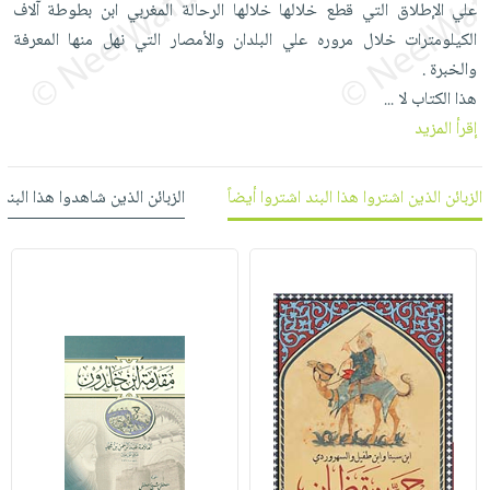
علي الإطلاق التي قطع خلالها خلالها الرحالة المغربي ابن بطوطة آلاف
العناية
الأكثر
شحن
أدوات
الكيلومترات خلال مروره علي البلدان والأمصار التي نهل منها المعرفة
بالأسنان
مبيعاً
مجاني
المائدة
والخبرة .
الحمية
العودة
بنود
الأوعية
هذا الكتاب لا
...
والتغذية
للمدارس
مختارة
والتخزين
اشتراكات
إقرأ المزيد
اكسسوارات
أدوات
كتب
كل
بحث
المطبخ
الزبائن الذين اشتروا هذا البند اشتروا أيضاً
الزبائن الذين شاهدوا هذا البند
الاشتراكات
اكسسوارات
متقدم
منزلية
صندوق
القراءة
اكسسوارات
iKitab
ملابس
نيل
بلا
مطرزات
وفرات
حدود
حقائب
عن
حسابك
حلي
الشركة
عناية
لائحة
سياسة
بالذات
الأمنيات
الشركة