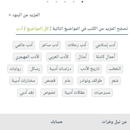
5
4
3
2
1
المزيد من البنود »
تصفح المزيد من الكتب في المواضيع التالية /
كل المواضيع
/
أدب
أدب إسلامي
أدب رحلات
أدب ساخر
أدب عالمي
أعمال كاملة
أمثال
الأدب العربي
الأدب المهجري
الخطب
تاريخ الأدب
دراسات أدبية
رسائل
روايات
شعر
طرائف ونوادر
عام
قصص
مختارات أدبية
مسرحيات
مقالات أدبية
نصوص
نقد أدبي
عن نيل وفرات
حسابك