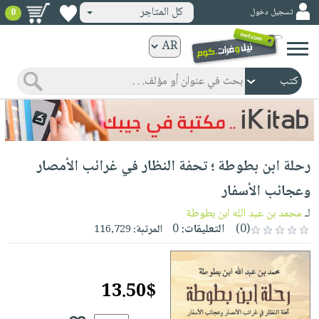
كل المتاجر
تسجيل دخول
0
كتب
ورقية
المواضيع
صدر
كتب
حديثاً
الكترونية
الأكثر
الصفحة
رحلة ابن بطوطة ؛ تحفة النظار في غرائب الأمصار
مبيعاً
الرئيسية
كتب
جوائز
وعجائب الأسفار
صدر
صوتية
شحن
لـ
محمد بن عبد الله ابن بطوطة
حديثاً
الصفحة
مخفض
(0)
التعليقات:
0
المرتبة:
116,729
الأكثر
الرئيسية
عروض
أطفال
مبيعاً
masmu3
خاصة
وناشئة
كتب
13.50$
بلا
صفحات
مجانية
الصفحة
وسائل
حدود
مشوقة
الرئيسية