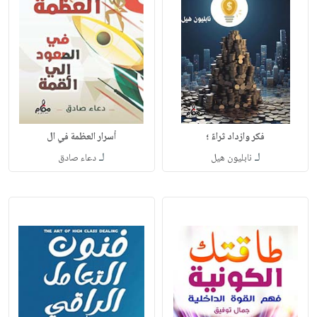
فكر وازداد ثراءً ؛
أسرار العظمة في ال
لـ
لـ
نابليون هيل
دعاء صادق