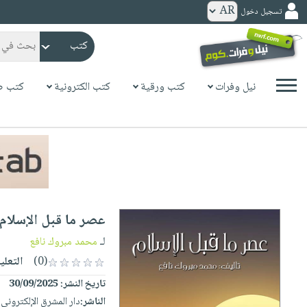
تسجيل دخول
كتب
ورقية
المواضيع
نيل وفرات
كتب ورقية
كتب الكترونية
كتب ص
صدر
كتب
حديثاً
الكترونية
الأكثر
الصفحة
مبيعاً
الرئيسية
كتب
جوائز
صدر
صوتية
شحن
حديثاً
الصفحة
عصر ما قبل الإسلام
مخفض
الأكثر
الرئيسية
عروض
أطفال
لـ
محمد مبروك نافع
مبيعاً
masmu3
خاصة
وناشئة
(0)
التعلي
كتب
بلا
صفحات
تاريخ النشر:
30/09/2025
مجانية
الصفحة
وسائل
حدود
مشوقة
الناشر:
دار المشرق الإلكتروني
الرئيسية