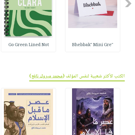
صابون
Previous
فيديوهات
عربة
أطفال
أسئلة
التسوق
مناسبات
يتكرر
طرحها
نشرة
الإصدارات
خدمات
Go Green Lined Not
"Bhebbak" Mini Gre
نيل
وفرات
انشر
كتابك
الكتب الأكثر شعبية لنفس المؤلف (
محمد مبروك نافع
)
تواصل
معنا