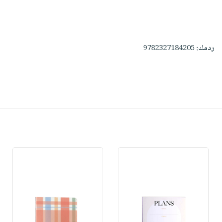
ردمك:
9782327184205