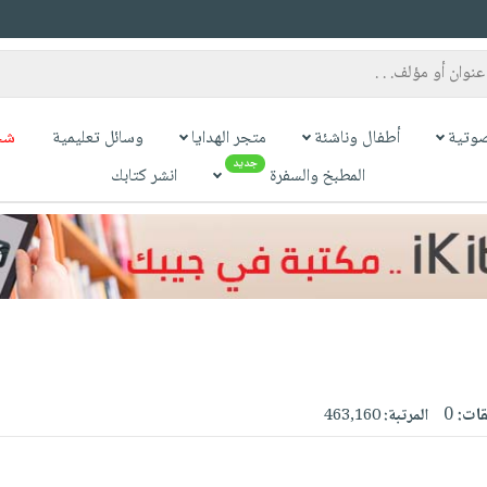
وتية
أطفال وناشئة
متجر الهدايا
وسائل تعليمية
شح
جديد
المطبخ والسفرة
انشر كتابك
قات:
0
المرتبة:
463,160