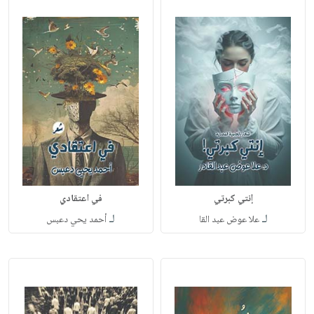
إنتي كبرتي
في اعتقادي
لـ
لـ
علا عوض عبد القا
أحمد يحي دعبس