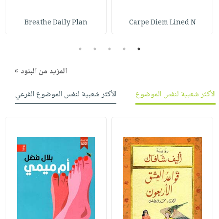
صابون
فيديوهات
عربة
أطفال
Breathe Daily Plan
Carpe Diem Lined N
أسئلة
التسوق
مناسبات
يتكرر
5
4
3
2
1
طرحها
نشرة
الإصدارات
خدمات
المزيد من البنود »
نيل
وفرات
الأكثر شعبية لنفس الموضوع
الأكثر شعبية لنفس الموضوع الفرعي
انشر
كتابك
تواصل
معنا