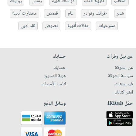
الخطب
تاريخ الأدب
دراسات أدبية
رسائل
روايات
شعر
طرائف ونوادر
عام
قصص
مختارات أدبية
مسرحيات
مقالات أدبية
نصوص
نقد أدبي
عن نيل وفرات
حسابك
عن الشركة
حسابك
سياسة الشركة
عربة التسوق
فيديوهات
لائحة الأمنيات
انشر كتابك
حمّل iKitab
وسائل الدفع