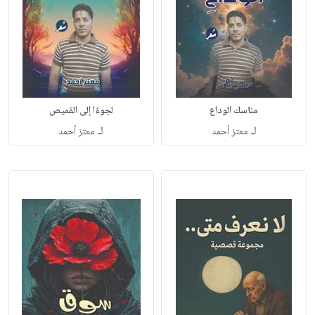
مناسك الوداع
لجوءًا إلى القميص
لـ
لـ
معتز أحمد
معتز أحمد