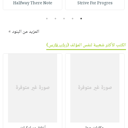
صابون
Halfway There Note
Strive For Progres
فيديوهات
عربة
أطفال
أسئلة
التسوق
5
4
3
2
1
مناسبات
يتكرر
طرحها
نشرة
المزيد من البنود »
الإصدارات
خدمات
الكتب الأكثر شعبية لنفس المؤلف (
رباب فارس
)
نيل
وفرات
انشر
كتابك
تواصل
معنا
حكايات جحا
أخلاق وسلوكيات