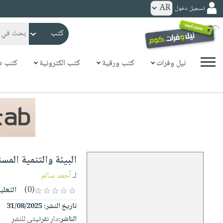
تسجيل دخول
كتب
ورقية
المواضيع
نيل وفرات
كتب ورقية
كتب الكترونية
كتب ص
صدر
كتب
حديثاً
الكترونية
الأكثر
الصفحة
مبيعاً
الرئيسية
كتب
جوائز
صدر
صوتية
شحن
حديثاً
الصفحة
البيئة والتنمية المس
مخفض
الأكثر
الرئيسية
عروض
أطفال
لـ
أحمد سالم
مبيعاً
masmu3
خاصة
وناشئة
(0)
التعلي
كتب
بلا
صفحات
تاريخ النشر:
31/08/2025
مجانية
الصفحة
وسائل
حدود
مشوقة
الناشر:
دار نفرتيتي للنشر
الرئيسية