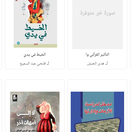
التأثير القرآني وا
الخيط في يدي
لـ
لـ
هدى الحبش
فتحي عبد السميع