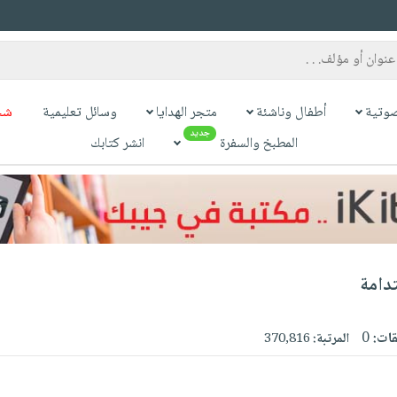
وتية
أطفال وناشئة
متجر الهدايا
وسائل تعليمية
شح
جديد
المطبخ والسفرة
انشر كتابك
تدامة
قات:
0
المرتبة:
370,816