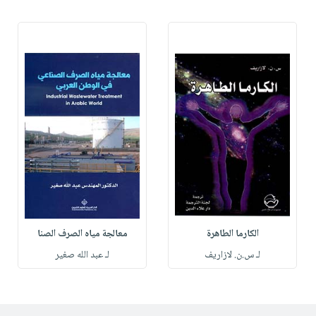
الكارما الطاهرة
معالجة مياه الصرف الصنا
لـ س.ن. لازاريف
لـ عبد الله صغير