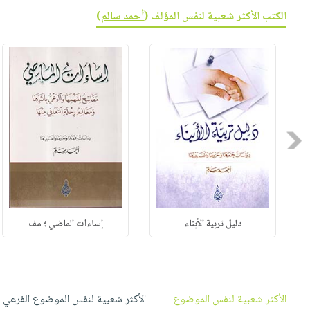
صابون
فيديوهات
الكتب الأكثر شعبية لنفس المؤلف (
أحمد سالم
)
عربة
أطفال
أسئلة
التسوق
مناسبات
يتكرر
طرحها
نشرة
الإصدارات
خدمات
نيل
وفرات
Previous
انشر
كتابك
تواصل
معنا
دليل تربية الأبناء
إساءات الماضي ؛ مف
الأكثر شعبية لنفس الموضوع
الأكثر شعبية لنفس الموضوع الفرعي