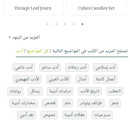
Vintage Leaf Journ
Cubes Candles Set
5
4
3
2
1
المزيد من البنود »
تصفح المزيد من الكتب في المواضيع التالية /
كل المواضيع
/
أدب
أدب إسلامي
أدب رحلات
أدب ساخر
أدب عالمي
أعمال كاملة
أمثال
الأدب العربي
الأدب المهجري
الخطب
تاريخ الأدب
دراسات أدبية
رسائل
روايات
شعر
طرائف ونوادر
عام
قصص
مختارات أدبية
مسرحيات
مقالات أدبية
نصوص
نقد أدبي