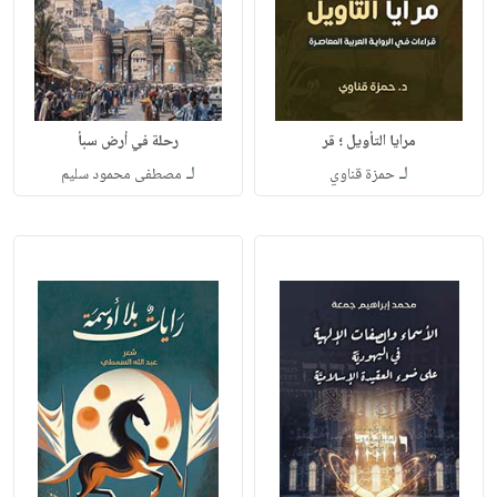
مرايا التأويل ؛ قر
رحلة في أرض سبأ
لـ
لـ
حمزة قناوي
مصطفى محمود سليم