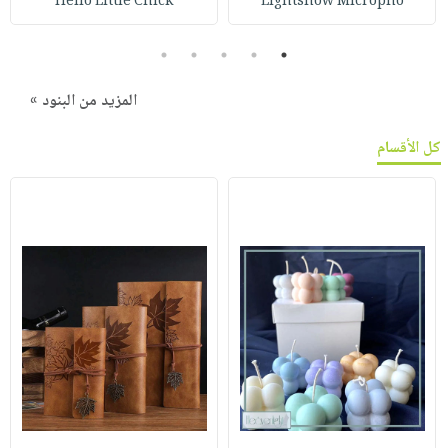
Hello Little Chick
Lightshow Micropho
5
4
3
2
1
المزيد من البنود »
كل الأقسام