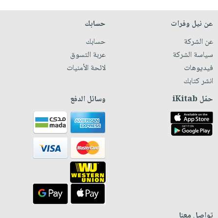
عن نيل وفرات
حسابك
عن الشركة
حسابك
سياسة الشركة
عربة التسوق
فيديوهات
لائحة الأمنيات
انشر كتابك
حمّل iKitab
وسائل الدفع
تواصل معنا