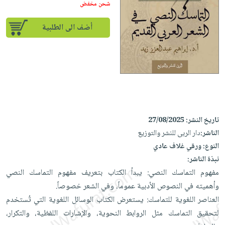
إختياراتنا
تعليمية
شحن مخفض
أسئلة
إختياراتنا
المواضيع
iKitab
يتكرر
كتب
أضف الى الطلبية
بلا
الأكثر
طرحها
أكاديمية
الصحة
حدود
مبيعاً
تحميل
والعناية
صندوق
أسئلة
إختياراتنا
masmu3
الشخصية
القراءة
يتكرر
وسائل
على
جديد
English
طرحها
تعليمية
Android
books
الكل
تحميل
صندوق
تحميل
iKitab
أجهزة
القراءة
المطبخ
masmu3
تاريخ النشر:
27/08/2025
على
العناية
والسفرة
على
جوائز
الناشر:
دار الربى للنشر والتوزيع
Android
جديد
الشخصية
Apple
النوع:
ورقي غلاف عادي
تحميل
العناية
نبذة الناشر:
الكل
iKitab
وتصفيف
مفهوم التماسك النصي: يبدأ الكتاب بتعريف مفهوم التماسك النصي
أواني
متجر
على
الشعر
وأهميته في النصوص الأدبية عموماً، وفي الشعر خصوصاً.
الطهي
الهدايا
Apple
العناصر اللغوية للتماسك: يستعرض الكتاب الوسائل اللغوية التي تُستخدم
العناية
أدوات
لتحقيق التماسك مثل الروابط النحوية، والإشارات اللفظية، والتكرار،
بالجسم
أقسام
الخبز