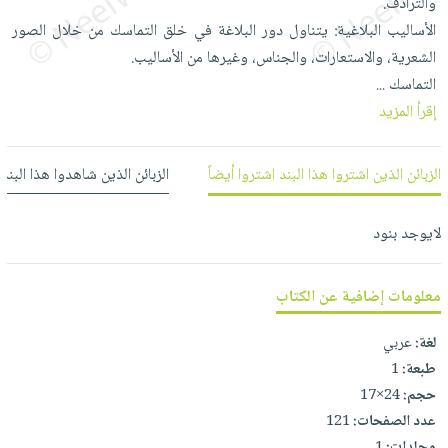
والترادف.
العناية
الأكثر
شحن
أدوات
الأساليب البلاغية: يتناول دور البلاغة في خلق التماسك من خلال الصور
بالأسنان
مبيعاً
مجاني
المائدة
الشعرية، والاستعارات، والجناس، وغيرها من الأساليب.
الحمية
العودة
بنود
الأوعية
التماسك
...
والتغذية
للمدارس
مختارة
والتخزين
إقرأ المزيد
اشتراكات
اكسسوارات
أدوات
كتب
كل
بحث
المطبخ
الزبائن الذين اشتروا هذا البند اشتروا أيضاً
الزبائن الذين شاهدوا هذا البند
الاشتراكات
اكسسوارات
متقدم
منزلية
صندوق
لايوجد بنود
القراءة
اكسسوارات
iKitab
ملابس
نيل
معلومات إضافية عن الكتاب
بلا
مطرزات
وفرات
حدود
حقائب
لغة:
عربي
عن
حسابك
حلي
طبعة:
1
الشركة
حجم:
24×17
عناية
لائحة
سياسة
عدد الصفحات:
121
بالذات
الأمنيات
الشركة