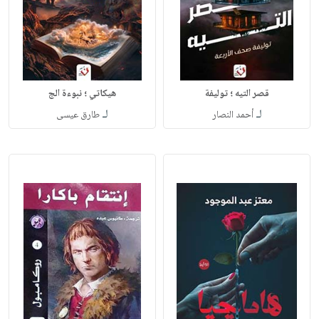
قصر التيه ؛ توليفة
هيكاتي ؛ نبوءة الج
لـ
لـ
أحمد النصار
طارق عيسى