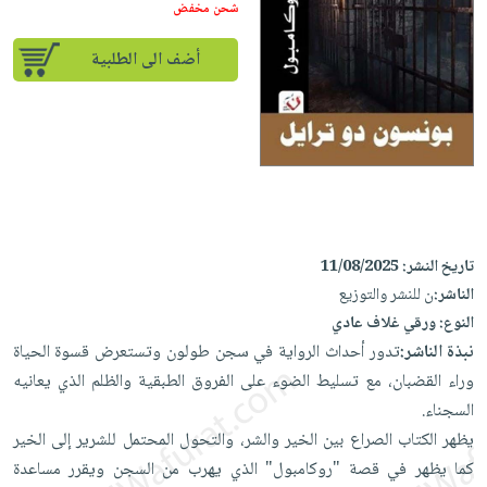
إختياراتنا
تعليمية
شحن مخفض
أسئلة
إختياراتنا
المواضيع
iKitab
يتكرر
كتب
أضف الى الطلبية
بلا
الأكثر
طرحها
أكاديمية
الصحة
حدود
مبيعاً
تحميل
والعناية
صندوق
أسئلة
إختياراتنا
masmu3
الشخصية
القراءة
يتكرر
وسائل
على
جديد
English
طرحها
تعليمية
Android
books
الكل
تحميل
صندوق
تحميل
iKitab
أجهزة
القراءة
المطبخ
masmu3
تاريخ النشر:
11/08/2025
على
العناية
والسفرة
على
جوائز
الناشر:
ن للنشر والتوزيع
Android
جديد
الشخصية
Apple
النوع:
ورقي غلاف عادي
تحميل
العناية
نبذة الناشر:
تدور أحداث الرواية في سجن طولون وتستعرض قسوة الحياة
الكل
iKitab
وتصفيف
وراء القضبان، مع تسليط الضوء على الفروق الطبقية والظلم الذي يعانيه
أواني
متجر
على
الشعر
السجناء.
الطهي
الهدايا
Apple
العناية
يظهر الكتاب الصراع بين الخير والشر، والتحول المحتمل للشرير إلى الخير
أدوات
بالجسم
أقسام
كما يظهر في قصة "روكامبول" الذي يهرب من السجن ويقرر مساعدة
الخبز