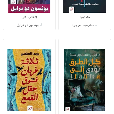
هاماجيا
إنتقام باكارا
لـ
لـ
معتز عبد الموجود
بونسون دو ترايل