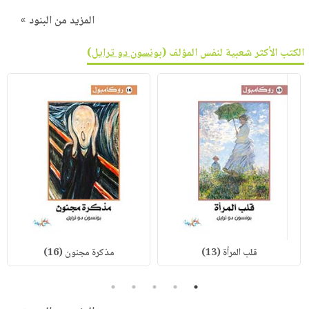
المزيد من البنود »
الكتب الأكثر شعبية لنفس المؤلف (
بونسون دو ترايل
)
قلب المرأة (13)
مذكرة مجنون (16)
5
4
3
2
1