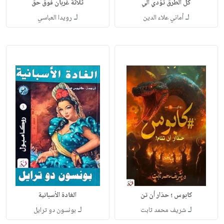
كل الطرق تؤدي الي
ثلاثة غربان فوق حق
لـ
لـ
أماني علاء الدين
رويدا العباسي
كابوس ؛ حذار أن تن
الغادة الأسبانية
لـ
لـ
شريف محمد ثابت
بونسون دو ترايل