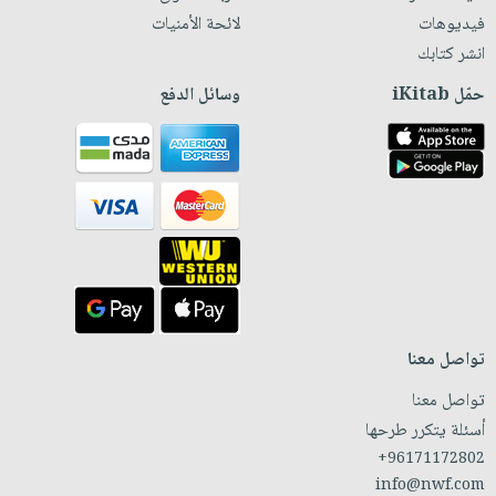
فيديوهات
لائحة الأمنيات
انشر كتابك
حمّل iKitab
وسائل الدفع
تواصل معنا
تواصل معنا
أسئلة يتكرر طرحها
+96171172802
info@nwf.com