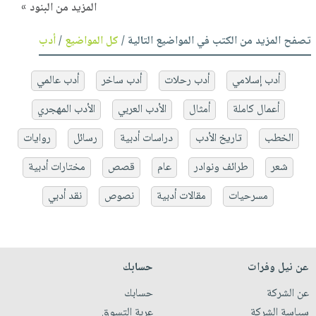
المزيد من البنود »
تصفح المزيد من الكتب في المواضيع التالية /
كل المواضيع
/
أدب
أدب إسلامي
أدب رحلات
أدب ساخر
أدب عالمي
أعمال كاملة
أمثال
الأدب العربي
الأدب المهجري
الخطب
تاريخ الأدب
دراسات أدبية
رسائل
روايات
شعر
طرائف ونوادر
عام
قصص
مختارات أدبية
مسرحيات
مقالات أدبية
نصوص
نقد أدبي
عن نيل وفرات
حسابك
عن الشركة
حسابك
سياسة الشركة
عربة التسوق