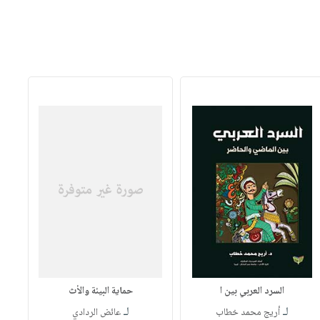
السرد العربي بين ا
حماية البيئة والأث
لـ
لـ
أريج محمد خطاب
عائض الردادي