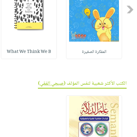
صابون
فيديوهات
عربة
Previous
أطفال
أسئلة
التسوق
مناسبات
يتكرر
طرحها
نشرة
الإصدارات
خدمات
نيل
المفكرة الصغيرة
What We Think We B
وفرات
انشر
كتابك
الكتب الأكثر شعبية لنفس المؤلف (
صبحي الفقي
)
تواصل
معنا