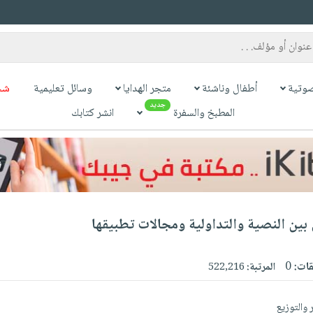
وتية
أطفال وناشئة
متجر الهدايا
وسائل تعليمية
شح
جديد
المطبخ والسفرة
انشر كتابك
بين النصية والتداولية ومجالات تطبيقها
قات:
0
المرتبة:
522,216
ر والتوزيع