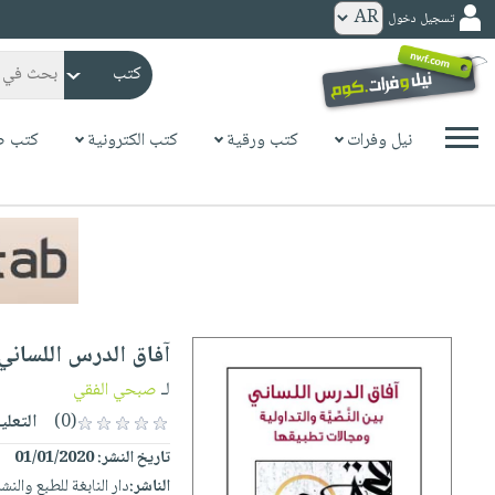
تسجيل دخول
كتب
ورقية
المواضيع
نيل وفرات
كتب ورقية
كتب الكترونية
كتب ص
صدر
كتب
حديثاً
الكترونية
الأكثر
الصفحة
مبيعاً
الرئيسية
كتب
جوائز
صدر
صوتية
شحن
حديثاً
الصفحة
آفاق الدرس اللساني 
مخفض
الأكثر
الرئيسية
عروض
أطفال
لـ
صبحي الفقي
مبيعاً
masmu3
خاصة
وناشئة
(0)
التعلي
كتب
بلا
صفحات
تاريخ النشر:
01/01/2020
مجانية
الصفحة
وسائل
حدود
مشوقة
الناشر:
دار النابغة للطبع والنش
الرئيسية