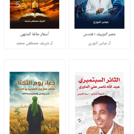
عصر التزييف ؛ هندس
أسفار حافة المنتهى
لـ
لـ
عباس النوري
شريف مصطفى محمد