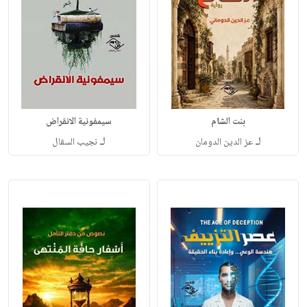
بنت الشام
سيمفونية الانقراض
لـ
لـ
عز الدين الدومان
نجيب السقال