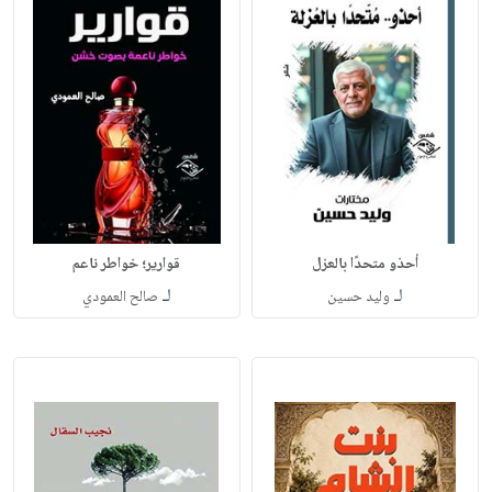
أحذو متحدًا بالعزل
قوارير؛ خواطر ناعم
لـ
لـ
وليد حسين
صالح العمودي