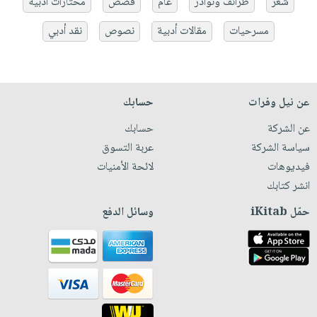
شعر
طرائف ونوادر
عام
قصص
مختارات أدبية
مسرحيات
مقالات أدبية
نصوص
نقد أدبي
عن نيل وفرات
حسابك
عن الشركة
حسابك
سياسة الشركة
عربة التسوق
فيديوهات
لائحة الأمنيات
انشر كتابك
حمّل iKitab
وسائل الدفع