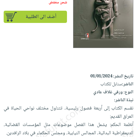
إختياراتنا
تعليمية
شحن مخفض
أسئلة
إختياراتنا
المواضيع
iKitab
يتكرر
كتب
أضف الى الطلبية
بلا
الأكثر
طرحها
أكاديمية
الصحة
حدود
مبيعاً
تحميل
والعناية
صندوق
أسئلة
إختياراتنا
masmu3
الشخصية
القراءة
يتكرر
وسائل
على
جديد
English
طرحها
تعليمية
Android
books
الكل
تحميل
صندوق
تحميل
iKitab
أجهزة
القراءة
المطبخ
masmu3
تاريخ النشر:
01/01/2024
على
العناية
والسفرة
على
جوائز
الناشر:
سنابل للكتاب
Android
جديد
الشخصية
Apple
النوع:
ورقي غلاف عادي
تحميل
العناية
الكل
نبذة الناشر:
iKitab
وتصفيف
نقسم الكتاب إلى أربعة فصول رئيسية، تتناول مختلف نواحي الحياة في
أواني
متجر
على
الشعر
العراق القديم:
الطهي
الهدايا
Apple
العناية
أنظمة الحكم: يشمل هذا الفصل موضوعات مثل المؤسسات القضائية،
أدوات
بالجسم
أقسام
الديمقراطية البدائية، المجالس النيابية، ومجلس الحكماء في بلاد الرافدين.
الخبز