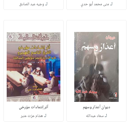
لـ
لـ
منى محمد أبو حدي
وجيه عبد الصادق
ديوان أعذار وسهم
أثر إنتماءات مؤرخي
لـ
لـ
سعاد عبدالله
هشام عزت عنبر