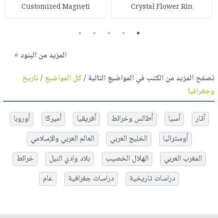
Customized Magneti
Crystal Flower Rin
5
4
3
2
1
المزيد من البنود »
تصفح المزيد من الكتب في المواضيع التالية /
كل المواضيع
/
تاريخ
وجغرافيا
آثار
آسيا
أطالس وخرائط
أفريقيا
أميركا
أوروبا
أوستراليا
الخليج العربي
العالم العربي والإسلامي
المغرب العربي
الهلال الخصيب
بلاد وادي النيل
خرائط
دراسات تاريخية
دراسات جغرافية
عام