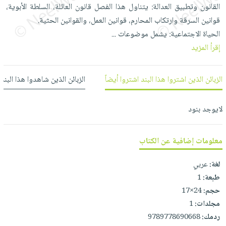
العناية
الأكثر
القانون وتطبيق العدالة: يتناول هذا الفصل قانون العائلة، السلطة الأبوية،
شحن
أدوات
بالأسنان
مبيعاً
قوانين السرقة وارتكاب المحارم، قوانين العمل، والقوانين الحثية.
مجاني
المائدة
الحياة الاجتماعية: يشمل موضوعات
الحمية
...
العودة
بنود
الأوعية
إقرأ المزيد
والتغذية
للمدارس
مختارة
والتخزين
اشتراكات
اكسسوارات
أدوات
كتب
كل
الزبائن الذين اشتروا هذا البند اشتروا أيضاً
الزبائن الذين شاهدوا هذا البند
بحث
المطبخ
الاشتراكات
اكسسوارات
متقدم
منزلية
صندوق
لايوجد بنود
القراءة
اكسسوارات
iKitab
ملابس
معلومات إضافية عن الكتاب
نيل
بلا
مطرزات
وفرات
حدود
لغة:
عربي
حقائب
عن
طبعة:
1
حسابك
حلي
الشركة
حجم:
24×17
عناية
لائحة
مجلدات:
1
سياسة
بالذات
الأمنيات
ردمك:
9789778690668
الشركة