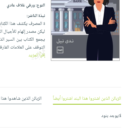
إختياراتنا
تعليمية
أسئلة
النوع:
ورقي غلاف عادي
إختياراتنا
المواضيع
iKitab
يتكرر
كتب
نبذة الناشر:
بلا
الأكثر
طرحها
أكاديمية
الصحة
ة المصرف يكشف هذا الكتاب
حدود
مبيعاً
تحميل
والعناية
ليكن مصدر إلهام للأجيال الق
صندوق
أسئلة
وسائل
masmu3
الشخصية
يجمع الكتاب بين السير ال
القراءة
يتكرر
تعليمية
على
جديد
التوقف على العلامات الفار
English
طرحها
صندوق
Android
إقرأ المزيد
books
الكل
تحميل
القراءة
تحميل
iKitab
أجهزة
جوائز
المطبخ
masmu3
على
العناية
والسفرة
على
Android
جديد
الشخصية
Apple
تحميل
العناية
الكل
الزبائن الذين اشتروا هذا البند اشتروا أيضاً
الزبائن الذين شاهدوا هذا 
iKitab
وتصفيف
أواني
متجر
على
الشعر
الطهي
الهدايا
Apple
لايوجد بنود
العناية
أدوات
بالجسم
أقسام
الخبز