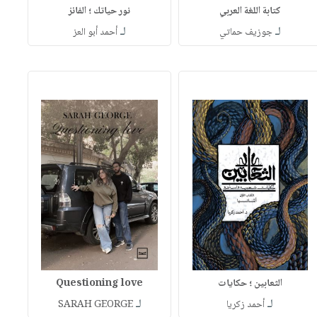
كتابة اللغة العربي
نور حياتك ؛ الفائز
لـ
لـ
جوزيف حماتي
أحمد أبو العز
الثعابين ؛ حكايات
Questioning love
لـ
لـ
أحمد زكريا
SARAH GEORGE