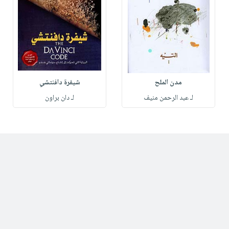
مدن الملح
شيفرة دافنتشي
لـ عبد الرحمن منيف
لـ دان براون