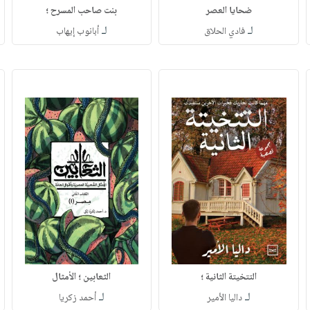
ضحايا العصر
بنت صاحب المسرح ؛
لـ
لـ
فادي الحلاق
أبانوب إيهاب
التتخيتة الثانية ؛
الثعابين ؛ الأمثال
لـ
لـ
داليا الأمير
أحمد زكريا