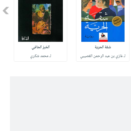
Next
شقة الحرية
الخبز الحافي
لـ غازي بن عبد الرحمن القصيبي
لـ محمد شكري
ل