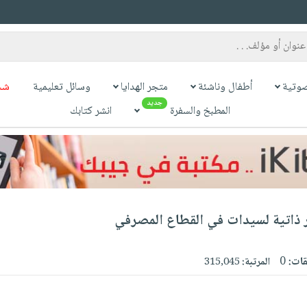
وتية
أطفال وناشئة
متجر الهدايا
وسائل تعليمية
شح
جديد
المطبخ والسفرة
انشر كتابك
 ذاتية لسيدات في القطاع المصرفي
قات:
0
المرتبة:
315,045