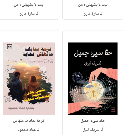
بيت لا يشبهني ؛ من
بيت لا يشبهني ؛ من
لـ
لـ
سارة مازن
سارة مازن
حظ سيء جميل
فرحة بدايات ملهاش
لـ
لـ
شريف نبيل
عماد محمود