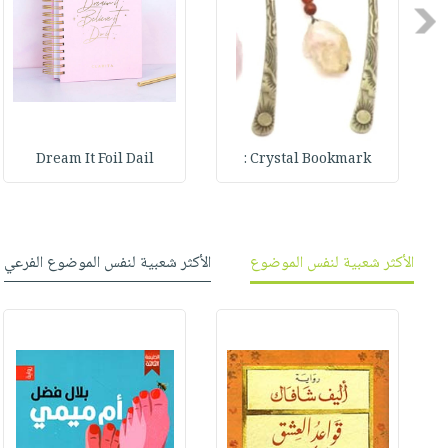
صابون
فيديوهات
Previous
عربة
أطفال
أسئلة
التسوق
مناسبات
يتكرر
طرحها
نشرة
الإصدارات
خدمات
نيل
Dream It Foil Dail
Crystal Bookmark :
وفرات
انشر
كتابك
الأكثر شعبية لنفس الموضوع
الأكثر شعبية لنفس الموضوع الفرعي
تواصل
معنا