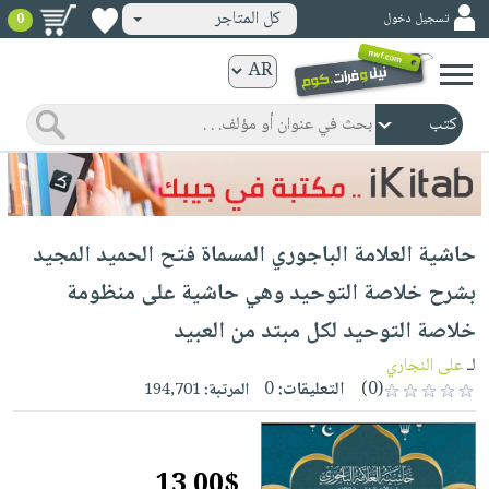
كل المتاجر
تسجيل دخول
0
كتب
ورقية
المواضيع
صدر
كتب
حديثاً
الكترونية
الأكثر
الصفحة
حاشية العلامة الباجوري المسماة فتح الحميد المجيد
مبيعاً
الرئيسية
كتب
جوائز
بشرح خلاصة التوحيد وهي حاشية على منظومة
صدر
صوتية
شحن
خلاصة التوحيد لكل مبتد من العبيد
حديثاً
الصفحة
مخفض
الأكثر
لـ
على النجاري
الرئيسية
عروض
أطفال
(0)
التعليقات:
0
المرتبة:
194,701
مبيعاً
masmu3
خاصة
وناشئة
كتب
بلا
صفحات
مجانية
الصفحة
وسائل
حدود
مشوقة
13.00$
الرئيسية