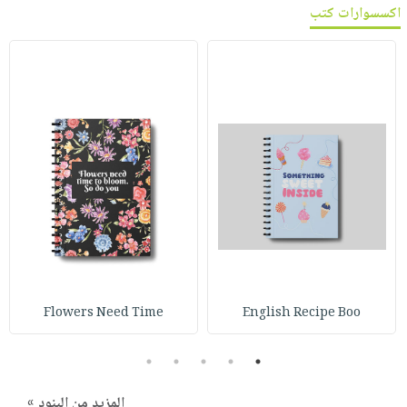
اكسسوارات كتب
Flowers Need Time
English Recipe Boo
5
4
3
2
1
المزيد من البنود »