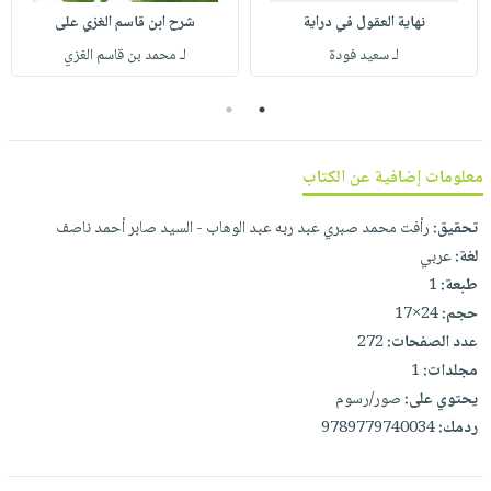
صابون
فيديوهات
نهاية العقول في دراية
شرح ابن قاسم الغزي على
عربة
أطفال
أسئلة
لـ سعيد فودة
لـ محمد بن قاسم الغزي
التسوق
مناسبات
يتكرر
2
1
طرحها
نشرة
الإصدارات
خدمات
نيل
معلومات إضافية عن الكتاب
وفرات
تحقيق:
رأفت محمد صبري عبد ربه عبد الوهاب - السيد صابر أحمد ناصف
انشر
لغة:
عربي
كتابك
طبعة:
1
تواصل
حجم:
24×17
معنا
عدد الصفحات:
272
مجلدات:
1
يحتوي على:
صور/رسوم
ردمك:
9789779740034