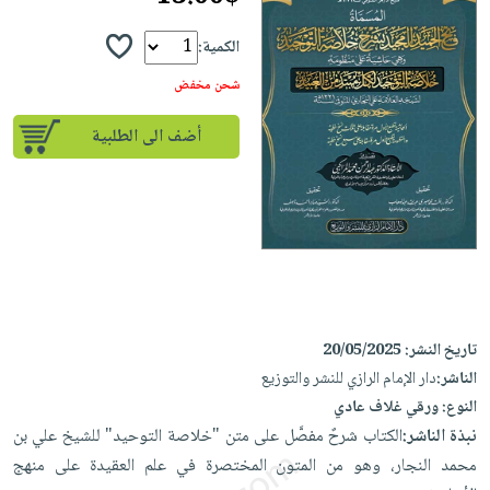
إختياراتنا
تعليمية
أسئلة
إختياراتنا
المواضيع
iKitab
يتكرر
الكمية:
كتب
بلا
الأكثر
طرحها
أكاديمية
الصحة
شحن مخفض
حدود
مبيعاً
تحميل
والعناية
صندوق
أسئلة
وسائل
أضف الى الطلبية
masmu3
الشخصية
القراءة
يتكرر
تعليمية
على
جديد
English
طرحها
صندوق
Android
books
الكل
تحميل
القراءة
تحميل
iKitab
أجهزة
جوائز
المطبخ
masmu3
على
العناية
والسفرة
على
Android
جديد
الشخصية
Apple
تحميل
العناية
تاريخ النشر:
20/05/2025
الكل
iKitab
وتصفيف
الناشر:
دار الإمام الرازي للنشر والتوزيع
أواني
متجر
على
الشعر
النوع:
ورقي غلاف عادي
الطهي
الهدايا
Apple
نبذة الناشر:
الكتاب شرحٌ مفصَّل على متن "خلاصة التوحيد" للشيخ علي بن
العناية
أدوات
محمد النجار، وهو من المتون المختصرة في علم العقيدة على منهج
بالجسم
أقسام
الخبز