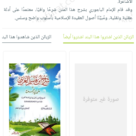
الأشاعرة.
العناية
الأكثر
شحن
أدوات
وقد قام الإمام الباجوري بشرح هذا المتن شرحًا وافيًا، معتمدًا على أدلة
بالأسنان
مبيعاً
مجاني
المائدة
عقلية ونقلية، ومُبيِّنًا أصول العقيدة الإسلامية بأسلوب واضح وسلس.
الحمية
العودة
بنود
الأوعية
والتغذية
للمدارس
مختارة
والتخزين
اشتراكات
الزبائن الذين اشتروا هذا البند اشتروا أيضاً
الزبائن الذين شاهدوا هذا البند
اكسسوارات
أدوات
كتب
كل
بحث
المطبخ
الاشتراكات
اكسسوارات
متقدم
منزلية
صندوق
القراءة
اكسسوارات
iKitab
ملابس
نيل
بلا
مطرزات
وفرات
حدود
حقائب
عن
حسابك
حلي
الشركة
عناية
لائحة
سياسة
بالذات
الأمنيات
الشركة