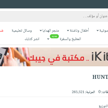
وتية
أطفال وناشئة
متجر الهدايا
وسائل تعليمية
شح
جديد
المطبخ والسفرة
انشر كتابك
HUNT
قات:
0
المرتبة:
265,521
التوزيع