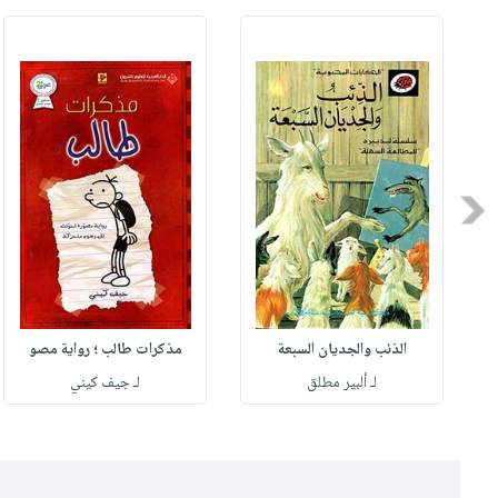
Previous
الذئب والجديان السبعة
مذكرات طالب ؛ رواية مصو
لـ ألبير مطلق
لـ جيف كيني