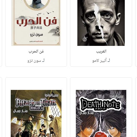
الغريب
فن الحرب
لـ
لـ
ألبير كامو
سون تزو