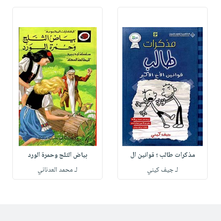
مذكرات طالب ؛ قوانين ال
بياض الثلج وحمرة الورد
لـ جيف كيني
لـ محمد العدناني