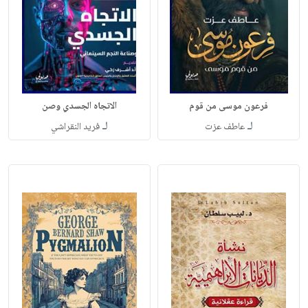
فرعون موسى من قوم
الاتجاه الجسدي وصن
لـ
لـ
عاطف عزت
فريد النقراشي