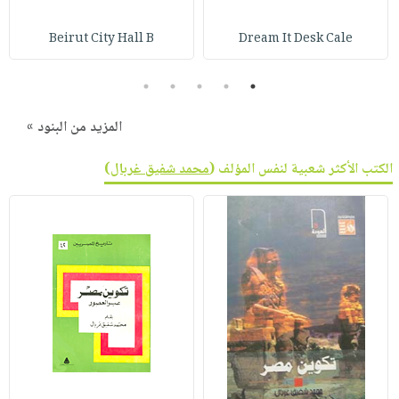
صابون
فيديوهات
عربة
أطفال
Beirut City Hall B
Dream It Desk Cale
أسئلة
التسوق
مناسبات
يتكرر
5
4
3
2
1
طرحها
نشرة
الإصدارات
خدمات
المزيد من البنود »
نيل
وفرات
الكتب الأكثر شعبية لنفس المؤلف (
محمد شفيق غربال
)
انشر
كتابك
تواصل
معنا