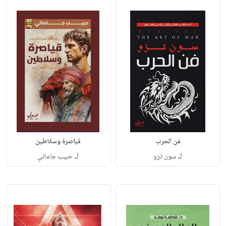
فن الحرب
قياصرة وسلاطين
لـ
لـ
سون تزو
حبيب جاماتي