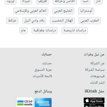
آثار
آسيا
أطالس وخرائط
أفريقيا
أميركا
أوروبا
أوستراليا
الخليج العربي
العالم العربي والإسلامي
المغرب العربي
الهلال الخصيب
بلاد وادي النيل
خرائط
دراسات تاريخية
دراسات جغرافية
عام
عن نيل وفرات
حسابك
عن الشركة
حسابك
سياسة الشركة
عربة التسوق
فيديوهات
لائحة الأمنيات
انشر كتابك
حمّل iKitab
وسائل الدفع