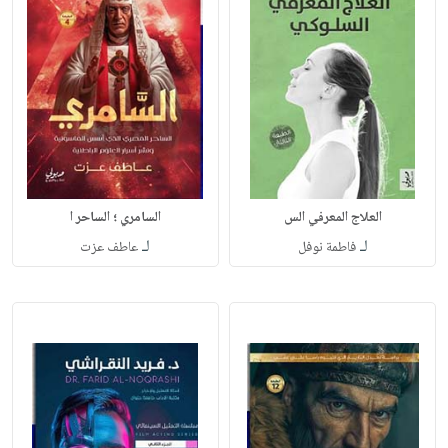
العلاج المعرفي الس
السامري ؛ الساحر ا
لـ
لـ
فاطمة نوفل
عاطف عزت