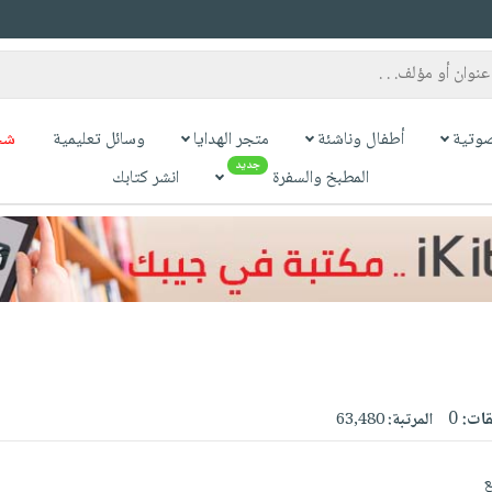
وتية
أطفال وناشئة
متجر الهدايا
وسائل تعليمية
شح
جديد
المطبخ والسفرة
انشر كتابك
قات:
0
المرتبة:
63,480
ع