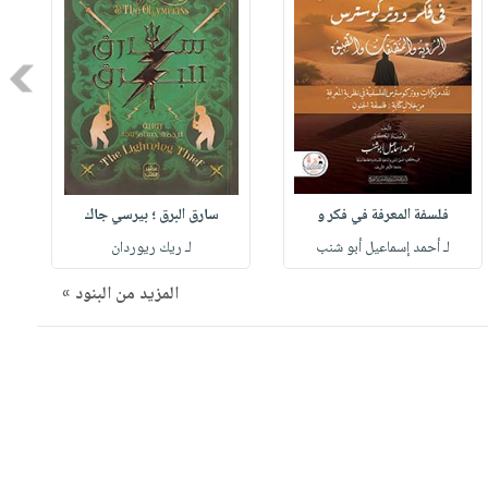
Next
فلسفة المعرفة في فكر و
سارق البرق ؛ بيرسي جاك
لـ أحمد إسماعيل أبو شنب
لـ ريك ريوردان
المزيد من البنود »