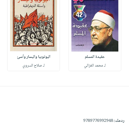
عقيدة المسلم
اليوتوبيا واليسار وأسئ
لـ محمد الغزالي
لـ صلاح السروي
ردمك:
9789776992948