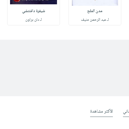
مدن الملح
شيفرة دافنتشي
لـ عبد الرحمن منيف
لـ دان براون
ني
الأكثر مشاهدة