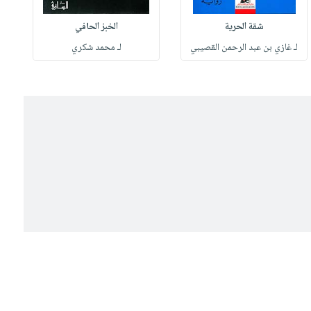
شقة الحرية
الخبز الحافي
لـ غازي بن عبد الرحمن القصيبي
لـ محمد شكري
ل