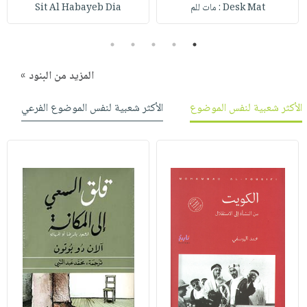
صابون
Desk Mat : مات للم
Sit Al Habayeb Dia
فيديوهات
عربة
أطفال
أسئلة
التسوق
5
4
3
2
1
مناسبات
يتكرر
طرحها
نشرة
المزيد من البنود »
الإصدارات
خدمات
الأكثر شعبية لنفس الموضوع
الأكثر شعبية لنفس الموضوع الفرعي
نيل
وفرات
انشر
كتابك
تواصل
معنا