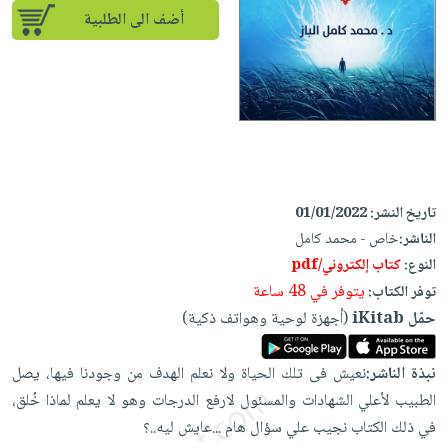
إختياراتنا
تعليمية
أسئلة
أضف الى الطلبية
إختياراتنا
المواضيع
iKitab
يتكرر
كتب
بلا
الأكثر
طرحها
أكاديمية
الصحة
حدود
مبيعاً
تحميل
والعناية
صندوق
أسئلة
وسائل
masmu3
الشخصية
القراءة
يتكرر
تعليمية
على
جديد
English
طرحها
صندوق
Android
books
الكل
تحميل
القراءة
تحميل
تاريخ النشر:
01/01/2022
iKitab
أجهزة
جوائز
المطبخ
masmu3
الناشر:
خاص - محمد كامل
على
العناية
والسفرة
على
النوع:
كتاب إلكتروني/pdf
Android
جديد
الشخصية
Apple
يتوفر في 48 ساعة
توفر الكتاب:
تحميل
العناية
حمّل iKitab
(أجهزة لوحية وهواتف ذكية)
الكل
iKitab
وتصفيف
أواني
متجر
على
الشعر
نبذة الناشر:
نعيش فى تلك الحياة ولا نعلم الهدف من وجودنا فيها، يصل
الطهي
الهدايا
Apple
الطبيب لأعلي الشهادات والمسئول لارفع الدرجات وهو لا يعلم لماذا خُلق،
العناية
أدوات
في ذلك الكتاب نجيب علي سؤال هام ...عايش ليه..؟
بالجسم
أقسام
الخبز