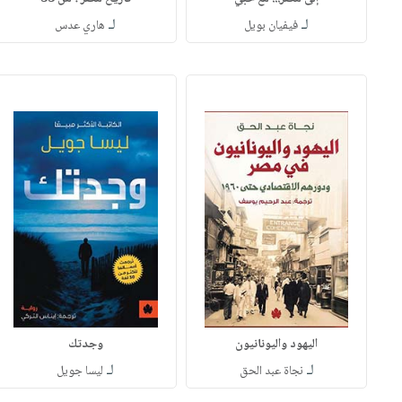
لـ
لـ
فيفيان بويل
هاري عدس
اليهود واليونانيون
وجدتك
لـ
لـ
نجاة عبد الحق
ليسا جويل