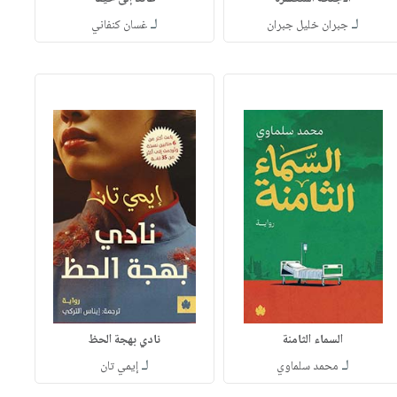
لـ
لـ
جبران خليل جبران
غسان كنفاني
السماء الثامنة
نادي بهجة الحظ
لـ
لـ
محمد سلماوي
إيمي تان