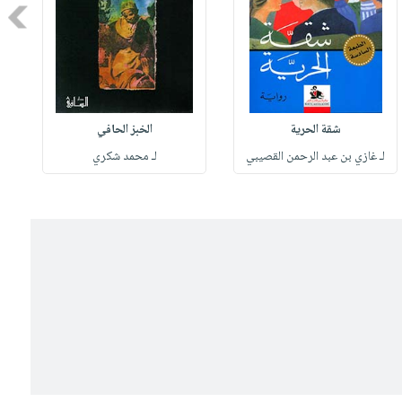
Next
شقة الحرية
الخبز الحافي
لـ غازي بن عبد الرحمن القصيبي
لـ محمد شكري
ل