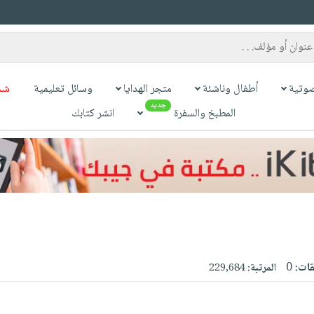
وتية
أطفال وناشئة
متجر الهدايا
وسائل تعليمية
شح
جديد
المطبخ والسفرة
انشر كتابك
قات:
0
المرتبة:
229,684