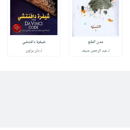
مدن الملح
شيفرة دافنتشي
لـ عبد الرحمن منيف
لـ دان براون