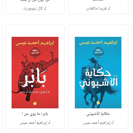
لـ
لـ
فريدا ماكفادن
كال نيوبورت
حكاية الأشبوني
بابر ؛ ما روي عن ا
لـ
لـ
إبراهيم أحمد عيس
إبراهيم أحمد عيس