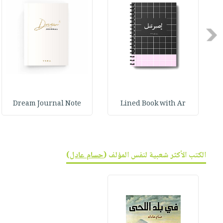
صابون
فيديوهات
عربة
أطفال
أسئلة
التسوق
Previous
مناسبات
يتكرر
طرحها
نشرة
الإصدارات
خدمات
نيل
وفرات
Dream Journal Note
Lined Book with Ar
انشر
كتابك
تواصل
معنا
الكتب الأكثر شعبية لنفس المؤلف (
حسام عادل
)