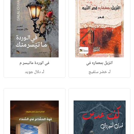
النزيل بمعماره في
في الوردة ماتيسر م
لـ
لـ
خضر سلفيج
دلال جويد