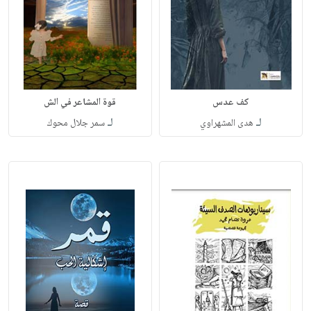
كف عدس
قوة المشاعر في الش
لـ
لـ
هدى المشهراوي
سمر جلال محوك