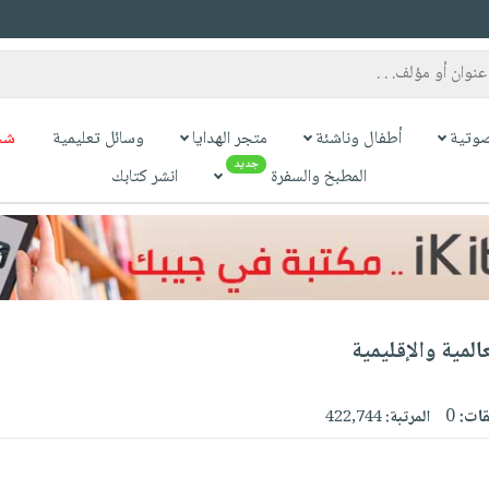
وتية
أطفال وناشئة
متجر الهدايا
وسائل تعليمية
شح
جديد
المطبخ والسفرة
انشر كتابك
المية والإقليمية
قات:
0
المرتبة:
422,744