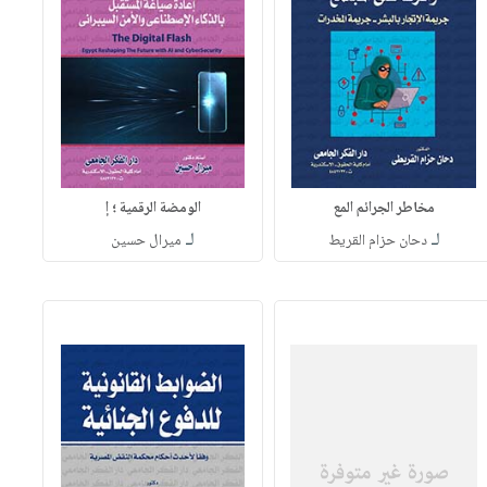
مخاطر الجرائم المع
الومضة الرقمية ؛ إ
لـ
لـ
دحان حزام القريط
ميرال حسين