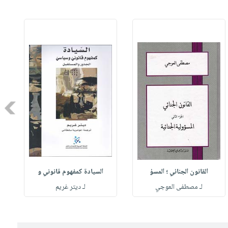
Next
القانون الجنائي ؛ المسؤ
السيادة كمفهوم قانوني و
لـ مصطفى العوجي
لـ ديتر غريم