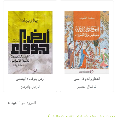
العطر والدولة ؛ مس
أرض جوفاء ؛ الهندس
لـ
لـ
كمال القصير
إيال وايزمان
المزيد من البنود »
دور نشر شبيهة بـ (مدارات للأبحاث والنشر)