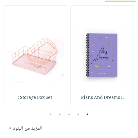
صابون
فيديوهات
عربة
أطفال
أسئلة
التسوق
مناسبات
يتكرر
طرحها
نشرة
الإصدارات
خدمات
نيل
وفرات
انشر
كتابك
تواصل
معنا
Storage Box Set :
Plans And Dreams L
5
4
3
2
1
المزيد من البنود »