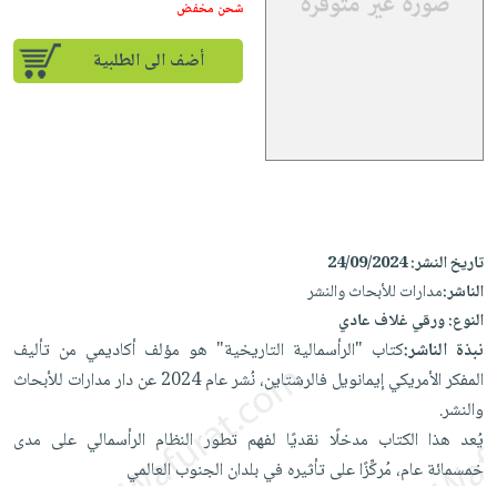
إختياراتنا
تعليمية
شحن مخفض
أسئلة
إختياراتنا
المواضيع
iKitab
يتكرر
كتب
أضف الى الطلبية
بلا
الأكثر
طرحها
أكاديمية
الصحة
حدود
مبيعاً
تحميل
والعناية
صندوق
أسئلة
وسائل
masmu3
الشخصية
القراءة
يتكرر
تعليمية
على
جديد
English
طرحها
صندوق
Android
books
الكل
تحميل
القراءة
تحميل
iKitab
أجهزة
جوائز
المطبخ
masmu3
تاريخ النشر:
24/09/2024
على
العناية
والسفرة
الناشر:
مدارات للأبحاث والنشر
على
Android
جديد
الشخصية
النوع:
ورقي غلاف عادي
Apple
تحميل
نبذة الناشر:
كتاب "الرأسمالية التاريخية" هو مؤلف أكاديمي من تأليف
العناية
الكل
iKitab
المفكر الأمريكي إيمانويل فالرشتاين، نُشر عام 2024 عن دار مدارات للأبحاث
وتصفيف
أواني
متجر
على
والنشر.
الشعر
الطهي
الهدايا
Apple
يُعد هذا الكتاب مدخلًا نقديًا لفهم تطور النظام الرأسمالي على مدى
العناية
أدوات
خمسمائة عام، مُركِّزًا على تأثيره في بلدان الجنوب العالمي
بالجسم
أقسام
الخبز