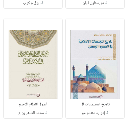
لـ
لـ
ثورستاين فبلن
بول م.كوب
تاريخ المجتمعات ال
أصول النظام الاجتم
لـ
لـ
إدوارد منثانو مو
محمد الطاهر بن ع