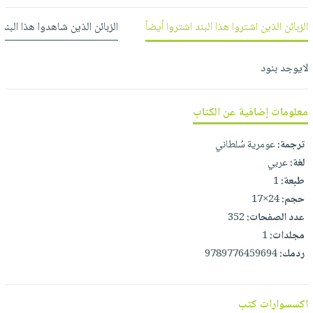
العناية
الأكثر
شحن
أدوات
بالأسنان
الزبائن الذين اشتروا هذا البند اشتروا أيضاً
الزبائن الذين شاهدوا هذا البند
مبيعاً
مجاني
المائدة
الحمية
العودة
بنود
الأوعية
والتغذية
للمدارس
لايوجد بنود
مختارة
والتخزين
اشتراكات
اكسسوارات
أدوات
كتب
كل
معلومات إضافية عن الكتاب
بحث
المطبخ
الاشتراكات
اكسسوارات
متقدم
ترجمة:
عومرية سُلطاني
منزلية
صندوق
لغة:
عربي
القراءة
اكسسوارات
طبعة:
1
iKitab
ملابس
نيل
حجم:
24×17
بلا
مطرزات
وفرات
عدد الصفحات:
352
حدود
حقائب
مجلدات:
1
عن
حسابك
ردمك:
9789776459694
حلي
الشركة
عناية
لائحة
سياسة
بالذات
الأمنيات
الشركة
اكسسوارات كتب