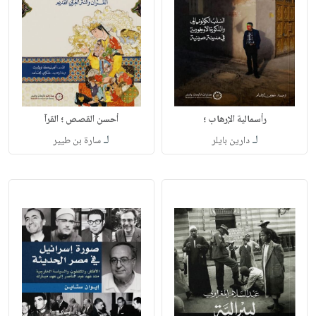
رأسمالية الإرهاب ؛
أحسن القصص ؛ القرآ
لـ
لـ
دارين بايلر
سارة بن طيير