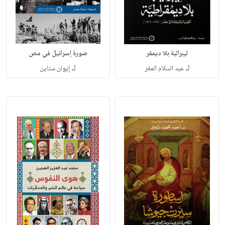
ليبرالية بلا ديمقر
صورة إسرائيل في مص
لـ
لـ
عبد السلام المغر
إيوان ستاين