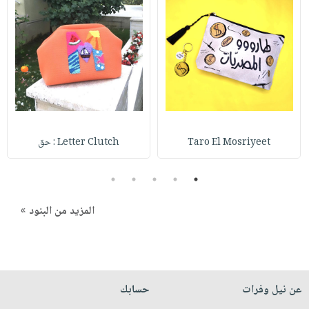
صابون
فيديوهات
عربة
أطفال
أسئلة
التسوق
مناسبات
يتكرر
طرحها
نشرة
الإصدارات
خدمات
نيل
وفرات
Taro El Mosriyeet
Letter Clutch : حق
انشر
كتابك
5
4
3
2
1
تواصل
معنا
المزيد من البنود »
عن نيل وفرات
حسابك