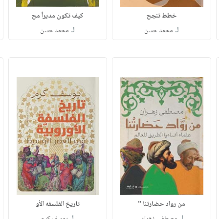
خطط تنجح
كيف تكون مديراً مح
لـ
لـ
محمد حسن
محمد حسن
من رواد حضارتنا "
تاريخ الفلسفه الأو
لـ
لـ