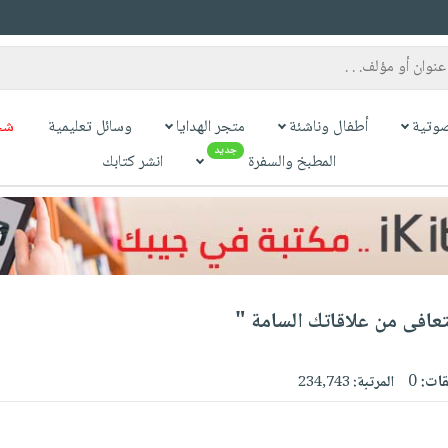
وتية
أطفال وناشئة
متجر الهدايا
وسائل تعليمية
شح
جديد
المطبخ والسفرة
انشر كتابك
عافى من علاقاتك السامة "
قات:
0
المرتبة:
234,743