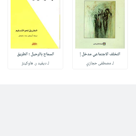
التخلف الاجتماعي مدخل إ
السماح بالرحيل ؛ الطريق
لـ مصطفى حجازي
لـ ديفيد ر. هاوكينز