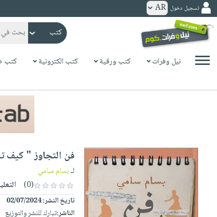
تسجيل دخول
كتب
ورقية
المواضيع
نيل وفرات
كتب ورقية
كتب الكترونية
كتب ص
صدر
كتب
حديثاً
الكترونية
الأكثر
الصفحة
مبيعاً
الرئيسية
كتب
جوائز
صدر
صوتية
شحن
حديثاً
الصفحة
فن التجاوز " كيف تت
مخفض
الأكثر
الرئيسية
عروض
أطفال
لـ
بسام سامي
مبيعاً
masmu3
خاصة
وناشئة
(0)
التعلي
كتب
بلا
صفحات
تاريخ النشر:
02/07/2024
مجانية
الصفحة
وسائل
حدود
مشوقة
الناشر:
تبارك للنشر والتوزيع
الرئيسية