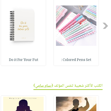
صابون
فيديوهات
عربة
أطفال
أسئلة
التسوق
مناسبات
يتكرر
طرحها
Previous
نشرة
الإصدارات
خدمات
نيل
وفرات
انشر
Do it For Your Fut
Colored Pens Set :
كتابك
تواصل
معنا
الكتب الأكثر شعبية لنفس المؤلف (
بسام سامي
)