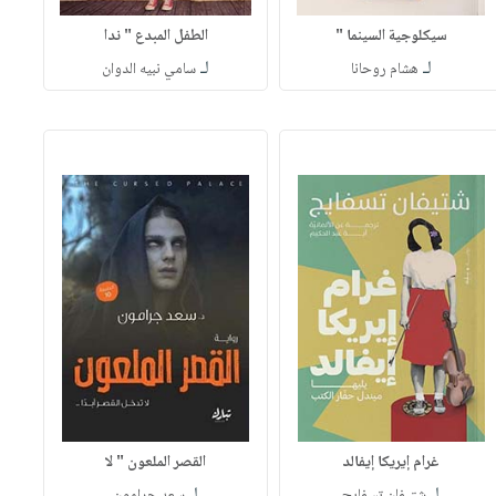
سيكلوجية السينما "
الطفل المبدع " ندا
لـ
لـ
هشام روحانا
سامي نبيه الدوان
غرام إيريكا إيفالد
القصر الملعون " لا
لـ
لـ