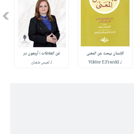
Next
الإنسان يبحث عن المعنى
فن العلاقات ؛ أربعون در
لـ Viktor E.Frankl
لـ لميس شعبان