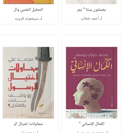
يعيشون بيننا " يمر
التحليل النفسي وال
لـ
لـ
أحمد خطاب
سيجموند فرويد
الكمال الإنساني "
محاولات اغتيال الر
لـ
لـ