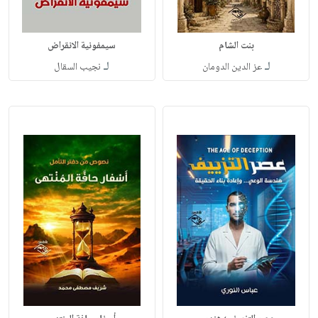
بنت الشام
سيمفونية الانقراض
لـ
لـ
عز الدين الدومان
نجيب السقال