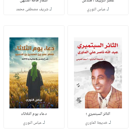
عصر التزييف ؛ هندس
أسفار حافة المنتهى
لـ
لـ
عباس النوري
شريف مصطفى محمد
الثائر السبتمبري ؛
دعاء يوم الثلاثاء
لـ
لـ
خديجة الماوري
عباس النوري