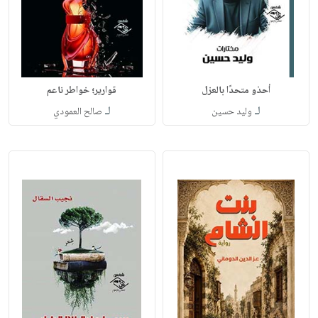
أحذو متحدًا بالعزل
قوارير؛ خواطر ناعم
لـ
لـ
وليد حسين
صالح العمودي