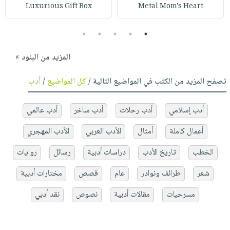
Luxurious Gift Box
Metal Mom's Heart
5
4
3
2
1
المزيد من البنود »
تصفح المزيد من الكتب في المواضيع التالية /
كل المواضيع
/
أدب
أدب إسلامي
أدب رحلات
أدب ساخر
أدب عالمي
أعمال كاملة
أمثال
الأدب العربي
الأدب المهجري
الخطب
تاريخ الأدب
دراسات أدبية
رسائل
روايات
شعر
طرائف ونوادر
عام
قصص
مختارات أدبية
مسرحيات
مقالات أدبية
نصوص
نقد أدبي