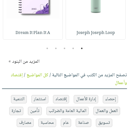
Dream It Plan It A
Joseph Joseph Loop
5
4
3
2
1
المزيد من البنود »
تصفح المزيد من الكتب في المواضيع التالية /
كل المواضيع
/
إقتصاد
وأعمال
إحصاء
إدارة الأعمال
إقتصاد
استثمار
التنمية
العمل والعمال
المالية العامة والضرائب
تأمين
تجارة
تسويق
صناعة
عام
محاسبة
مصارف