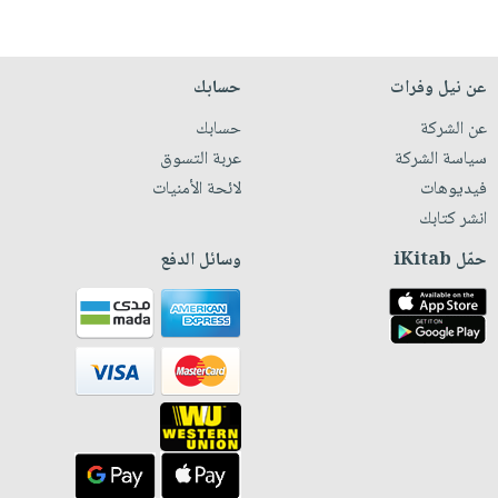
عن نيل وفرات
حسابك
عن الشركة
حسابك
سياسة الشركة
عربة التسوق
فيديوهات
لائحة الأمنيات
انشر كتابك
حمّل iKitab
وسائل الدفع