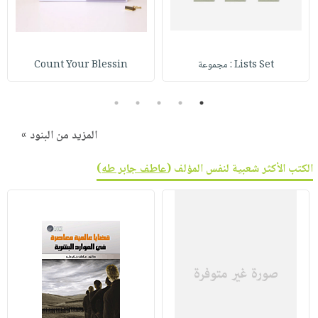
صابون
فيديوهات
عربة
أطفال
أسئلة
التسوق
مناسبات
يتكرر
Lists Set : مجموعة
Count Your Blessin
طرحها
نشرة
الإصدارات
خدمات
5
4
3
2
1
نيل
وفرات
المزيد من البنود »
انشر
الكتب الأكثر شعبية لنفس المؤلف (
عاطف جابر طه
)
كتابك
تواصل
معنا