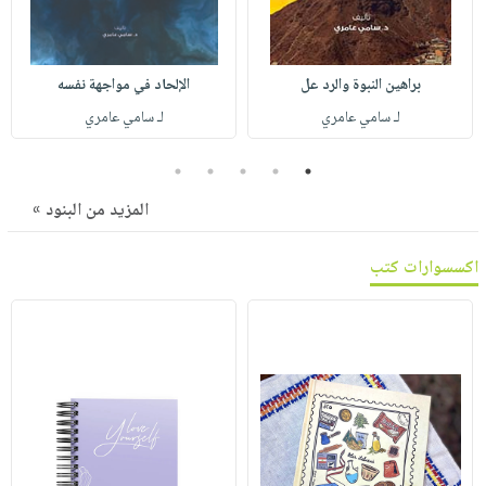
صابون
فيديوهات
عربة
أطفال
أسئلة
التسوق
مناسبات
يتكرر
براهين النبوة والرد عل
الإلحاد في مواجهة نفسه
طرحها
نشرة
لـ سامي عامري
لـ سامي عامري
الإصدارات
خدمات
5
4
3
2
1
نيل
وفرات
المزيد من البنود »
انشر
كتابك
اكسسوارات كتب
تواصل
معنا