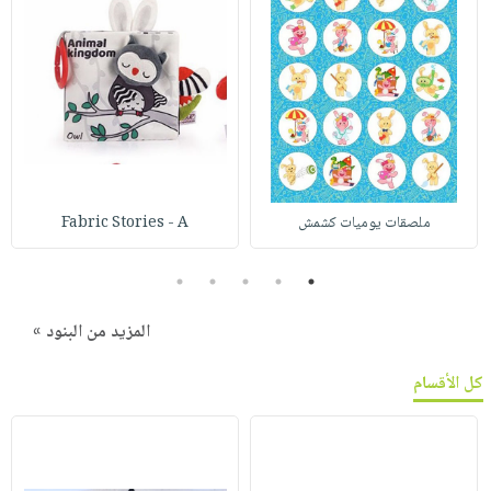
ملصقات يوميات كشمش
Fabric Stories - A
5
4
3
2
1
المزيد من البنود »
كل الأقسام