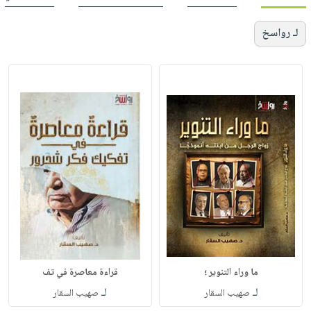
لـ رواسخ
ما وراء التنوير ؛
قراءة معاصرة في تف
لـ
لـ
صهيب السقار
صهيب السقار