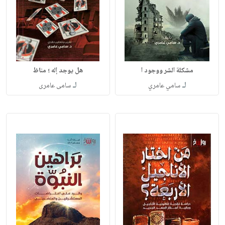
مشكلة الشر ووجود ا
هل يوجد إله ؛ مناظ
لـ
لـ
سامي عامري
سامى عامرى