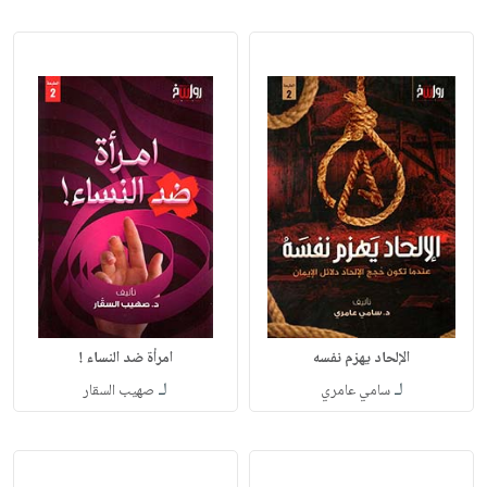
الإلحاد يهزم نفسه
امرأة ضد النساء !
لـ
لـ
سامي عامري
صهيب السقار