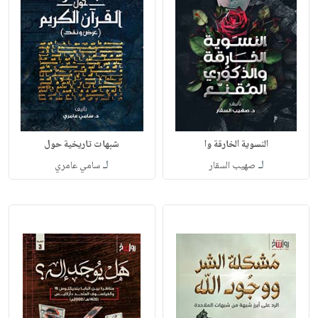
النسوية الخارقة وا
شبهات تاريخية حول
لـ
لـ
صهيب السقار
سامي عامري