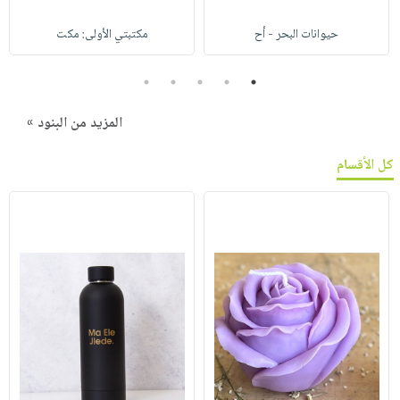
حيوانات البحر - أح
مكتبتي الأولى: مكت
5
4
3
2
1
المزيد من البنود »
كل الأقسام