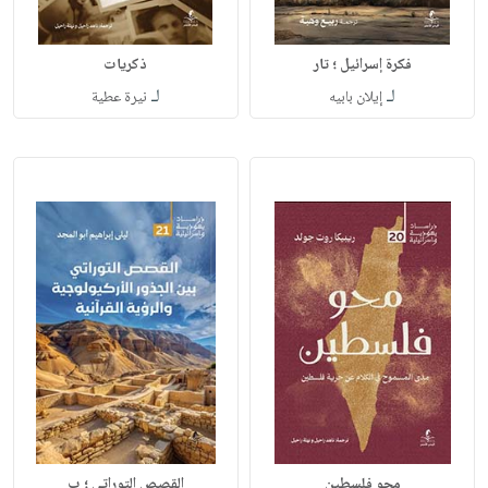
فكرة إسرائيل ؛ تار
ذكريات
لـ
لـ
إيلان بابيه
نيرة عطية
محو فلسطين
القصص التوراتي ؛ ب