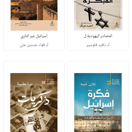
المصادر اليهودية ل
إسرائيل عبر التاري
لـ
لـ
دافيد فلوسير
فؤاد حسنين علي