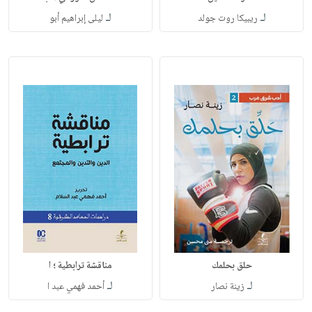
لـ
لـ
ريبيكا روت جولد
ليلى إبراهيم أبو
حلق بحلمك
مناقشة ترابطية ؛ ا
لـ
لـ
زينة نصار
أحمد فهمي عبد ا