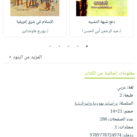
صابون
فيديوهات
عربة
أطفال
أسئلة
التسوق
مناسبات
دفع شبهة التشبيه
الإسلام في شرق إفريقيا
يتكرر
طرحها
لـ عبد الرحمن أبي الحسن ا
لـ يورج هاوشتاين
نشرة
الإصدارات
خدمات
5
4
3
2
1
نيل
وفرات
المزيد من البنود »
انشر
معلومات إضافية عن الكتاب
كتابك
تواصل
لغة:
عربي
معنا
طبعة:
2
السلسلة:
دراسات يهودية وإسرائيلية
حجم:
21×14
عدد الصفحات:
288
مجلدات:
1
ردمك:
9789778724974