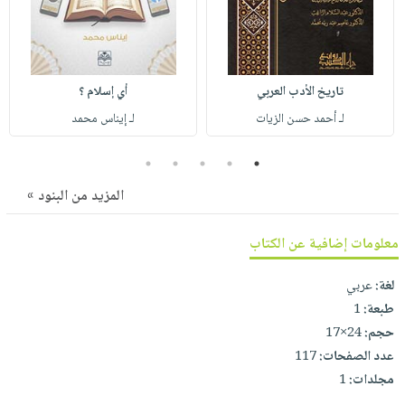
صابون
فيديوهات
عربة
أطفال
أسئلة
التسوق
مناسبات
يتكرر
طرحها
تاريخ الأدب العربي
أي إسلام ؟
نشرة
الإصدارات
لـ أحمد حسن الزيات
لـ إيناس محمد
خدمات
نيل
5
4
3
2
1
وفرات
المزيد من البنود »
انشر
كتابك
معلومات إضافية عن الكتاب
تواصل
معنا
لغة:
عربي
طبعة:
1
حجم:
24×17
عدد الصفحات:
117
مجلدات:
1