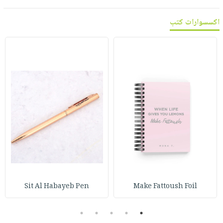
اكسسوارات كتب
Sit Al Habayeb Pen
Make Fattoush Foil
5
4
3
2
1