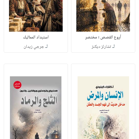
أروع القصص ؛ مختصر
استبداد المماليك
لـ
لـ
تشارلز ديكنز
جرجي زيدان