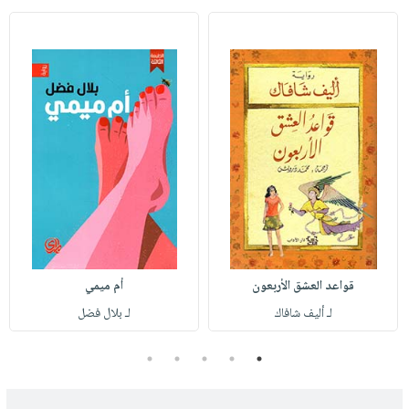
قواعد العشق الأربعون
أم ميمي
لـ أليف شافاك
لـ بلال فضل
5
4
3
2
1