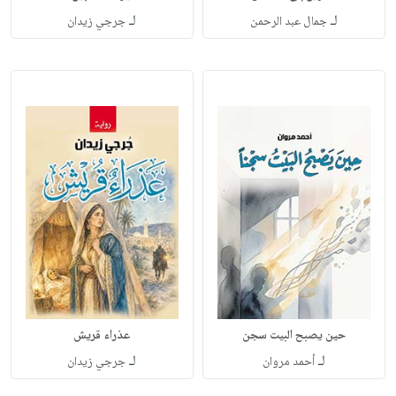
لـ
لـ
جمال عبد الرحمن
جرجي زيدان
حين يصبح البيت سجن
عذراء قريش
لـ
لـ
أحمد مروان
جرجي زيدان