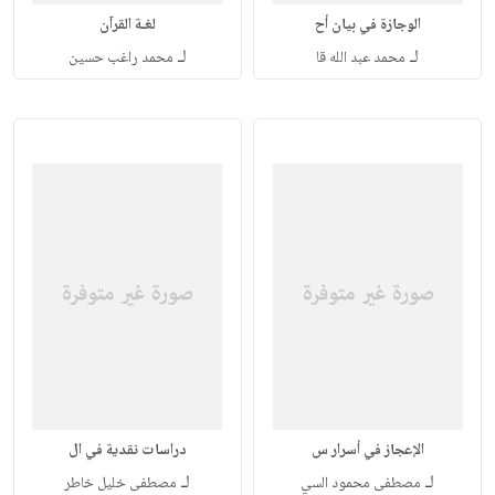
الوجازة في بيان أح
لغـة القرآن
لـ
لـ
محمد عبد الله قا
محمد راغب حسين
الإعجاز في أسرار س
دراسات نقدية في ال
لـ
لـ
مصطفى محمود السي
مصطفى خليل خاطر