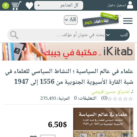
كل المتاجر
تسجيل دخول
0
كتب
ورقية
المواضيع
صدر
كتب
حديثاً
الكترونية
الأكثر
الصفحة
علماء في عالم السياسية ؛ النشاط السياسي للعلماء في
مبيعاً
الرئيسية
كتب
جوائز
شبة القارة الأسيوية الجنوبية من 1556 إلى 1947
صدر
صوتية
شحن
لـ
اشتياق حسين قريشي
حديثاً
الصفحة
مخفض
(0)
التعليقات:
0
المرتبة:
275,495
الأكثر
الرئيسية
عروض
أطفال
مبيعاً
masmu3
خاصة
وناشئة
كتب
6.50$
بلا
صفحات
مجانية
الصفحة
وسائل
حدود
مشوقة
الرئيسية