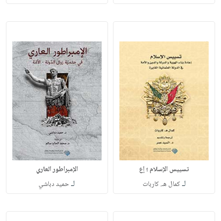
تسييس الإسلام ؛ إع
الإمبراطور العاري
لـ
لـ
كمال هـ. كاربات
حميد دباشي