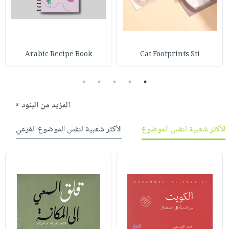
صابون
فيديوهات
عربة
أطفال
أسئلة
التسوق
مناسبات
يتكرر
طرحها
نشرة
Arabic Recipe Book
Cat Footprints Sti
الإصدارات
خدمات
5
4
3
2
1
نيل
وفرات
المزيد من البنود »
انشر
كتابك
الأكثر شعبية لنفس الموضوع
الأكثر شعبية لنفس الموضوع الفرعي
تواصل
معنا